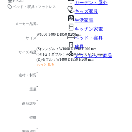
HIKARI
ガーデン・屋外
ベッド・寝具
マットレス
キッズ家具
生活家電
メーカー品番
-
キッチン家電
W1000-1400 D1950 H200mm
ベッド・寝具
サイズ
建具
(S)シングル：W1000 D1950 H200 mm
サイズ補足
(SD)セミダブル：W1200 D1950 H200 mm
アウトレット商品
(D)ダブル：W1400 D1950 H200 mm
もっと見る
-
素材・材質
-
重量
-
商品説明
特徴
-
-
関連資料