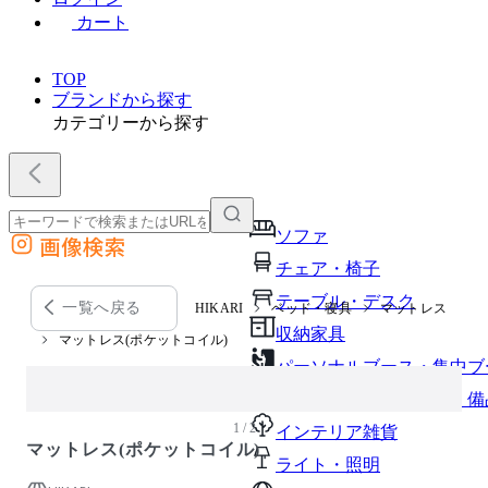
カート
TOP
ブランドから探す
カテゴリーから探す
ソファ
画像検索
外部サイトの商品をカートに追加
チェア・椅子
他のサイトで見つけた商品ページのURLを貼り付けて、カートに追加できます
テーブル・デスク
一覧へ戻る
HIKARI
ベッド・寝具
マットレス
収納家具
マットレス(ポケットコイル)
パーソナルブース・集中ブ
オフィスアクセサリー・備
1 / 2
インテリア雑貨
マットレス(ポケットコイル)
ライト・照明