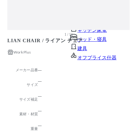
ガーデン・屋外
キッズ家具
生活家電
キッチン家電
1 / 11
ベッド・寝具
LIAN CHAIR / ライアン チェア
建具
Work Plus
オフプライス什器
メーカー品番
---
---
サイズ
---
サイズ補足
---
素材・材質
---
重量