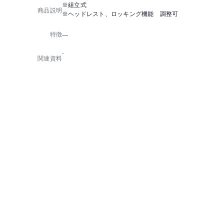
※組立式
商品説明
※ヘッドレスト、ロッキング機能 調整可
特徴
---
-
関連資料