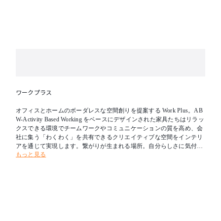
ワークプラス
オフィスとホームのボーダレスな空間創りを提案する Work Plus。AB
W-Activity Based Working をベースにデザインされた家具たちはリラッ
クスできる環境でチームワークやコミュニケーションの質を高め、会
社に集う「わくわく」を共有できるクリエイティブな空間をインテリ
アを通じて実現します。繋がりが生まれる場所。自分らしさに気付け
もっと見る
る場所。目的に出会うことができる場所。Work Plus が私たちの感性
を刺激し、くつろぎを与え、ワークシーンの常識から解放してくれま
す。