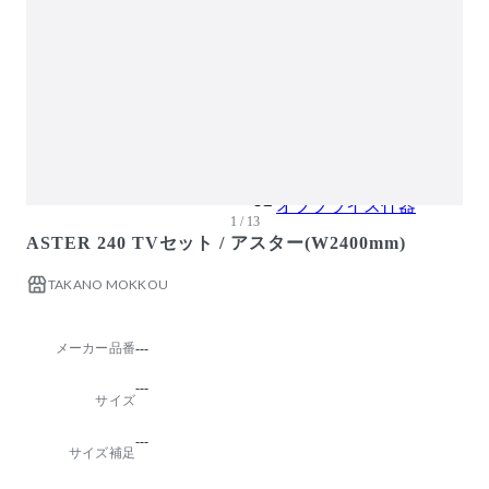
ガーデン・屋外
キッズ家具
生活家電
キッチン家電
ベッド・寝具
建具
オフプライス什器
1 / 13
ASTER 240 TVセット / アスター(W2400mm)
TAKANO MOKKOU
メーカー品番
---
---
サイズ
---
サイズ補足