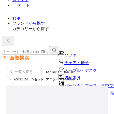
カート
TOP
ブランドから探す
カテゴリーから探す
ソファ
画像検索
外部サイトの商品をカートに追加
チェア・椅子
他のサイトで見つけた商品ページのURLを貼り付けて、カートに追加できます
テーブル・デスク
一覧へ戻る
TAKANO MOKKOU
収納家具
ASTER 240 TVセット / アスター(W2400mm)
パーソナルブース・集中ブ
オフィスアクセサリー・備
インテリア雑貨
ライト・照明