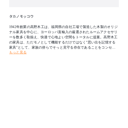
タカノモッコウ
1942年創業の高野木工は、福岡県の自社工場で製造した木製のオリジ
ナル家具を中心に、ヨーロッパ直輸入の厳選されたルームアクセサリ
ーを数多く取揃え、快適で心地よい空間をトータルに提案。高野木工
の家具は、ただモノとして機能するだけではなく“思い出を記憶する
家具”として、家族の傍らでそっと見守る存在であることをコンセプ
もっと見る
トにしています。