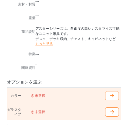
---
素材・材質
---
重量
アスターシリーズは、自由度の高いカスタマイズ可能
商品説明
なユニット家具です。
デスク、デッキ収納、チェスト、キャビネットなどの
もっと見る
アイテムを組合せるだけで、ライフスタイルや用途に
合わせたお好みの収納スタイルをお選び頂けます。
特徴
---
■セット内容
-
60TVチェスト×2・120TVガラス扉・天板突板240
関連資料
■別注
ガラス：+14,000円(税込)
オプションを選ぶ
黒ガラス・磨り調フィルムガラス・突板ガラスからお
選びいただけます。
※ガラスは締めたままでもリモコン操作可能です。（
カラー
未選択
全ガラス対応）
ガラスタ
未選択
イプ