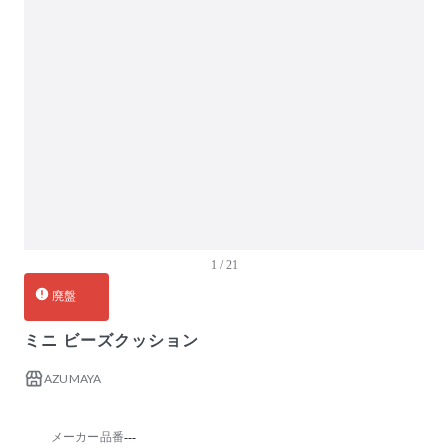
ガーデン・屋外
キッズ家具
生活家電
キッチン家電
ベッド・寝具
建具
オフプライス什器
1 / 21
廃盤
ミニ ビーズクッション
AZUMAYA
メーカー品番
---