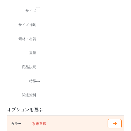
---
サイズ
---
サイズ補足
---
素材・材質
---
重量
-
商品説明
特徴
---
-
関連資料
オプションを選ぶ
カラー
未選択