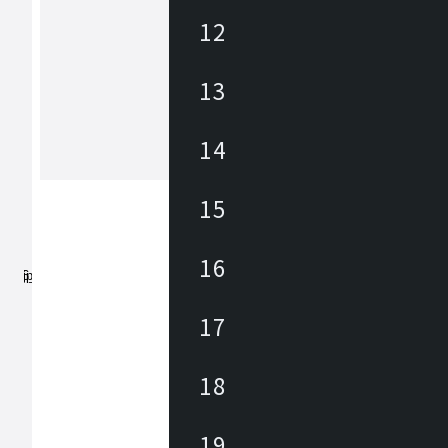
12
アズマヤ
13
東谷は1913年(大正2年)創業のメーカ
約3,000アイテムの商材を海外、国内
しており、あらゆるニーズに対応でき
、幅広いテイストの商材があります。 雑貨か
14
ら大型家具まで、時代の変化やトレン
もっと見る
わせた商品開発を行っています。
15
16
17
18
19