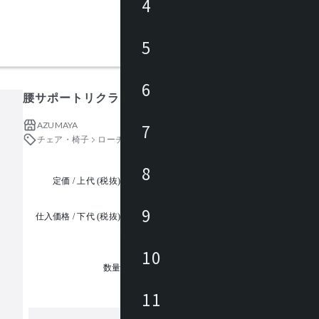
4
5
6
腰サポートリクライナー
AZUMAYA
7
チェア・椅子
ローチェア・座椅子
8
定価 / 上代 (税抜)
都度見積
9
仕入価格 / 下代 (税抜)
¥
10
1
数量
11