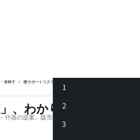
ア・座椅子
腰サポートリクライナー
1
ース
2
値」、わかります。
品
・什器の提案、販売を行う法人様および個人事業主
3