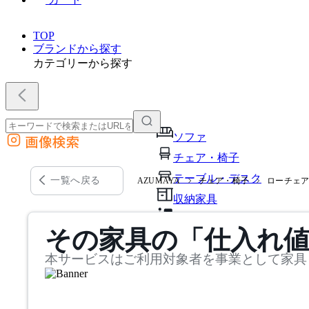
TOP
ブランドから探す
カテゴリーから探す
ソファ
画像検索
外部サイトの商品をカートに追加
チェア・椅子
他のサイトで見つけた商品ページのURLを貼り付けて、カートに追加できます
テーブル・デスク
一覧へ戻る
AZUMAYA
チェア・椅子
ローチェ
収納家具
パーソナルブース・集中ブ
その家具の「仕入れ
オフィスアクセサリー・備
本サービスはご利用対象者を事業として家具
インテリア雑貨
ライト・照明
ガーデン・屋外