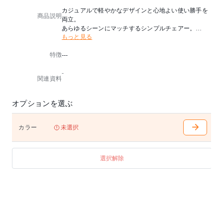
カジュアルで軽やかなデザインと心地よい使い勝手を
商品説明
両立。
あらゆるシーンにマッチするシンプルチェアー。
もっと見る
■座クッション構造
特徴
---
中央部を深く設定したベース層に厚みのあるモールド
ウレタンを重ねました。
-
着座感が良く、耐久性にも優れています。
関連資料
■抗菌剤入りPP背板
抗菌加工されていない製品の表面と比較し、24時間後
オプションを選ぶ
に99％の細菌が減少。
抗菌性は国際標準ISO22196に準じた試験結果に基づき
ます。
カラー
未選択
※抗菌性能は、背板のみです。
本製品の抗菌加工部分は表面に付着した特定の菌を減
少させますが、感染予防を保証するものではありませ
選択解除
ん。
また、抗菌加工は病気の治療や予防を目的とするもの
ではありません。
■キャスター
木質のフローリングのような硬い床でも床に傷をつけ
にくい「ポリウレタン巻きキャスター」仕様です。