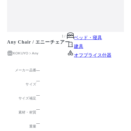
ガーデン・屋外
キッズ家具
生活家電
キッチン家電
1 / 13
ベッド・寝具
Any Chair / エニーチェアー
建具
KOKUYO
Any
オフプライス什器
メーカー品番
---
---
サイズ
---
サイズ補足
---
素材・材質
---
重量