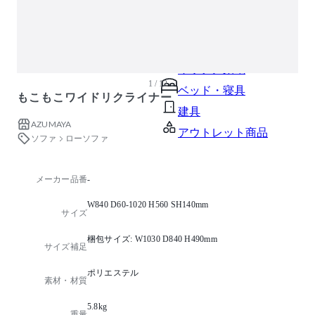
ガーデン・屋外
キッズ家具
生活家電
キッチン家電
1 / 12
ベッド・寝具
もこもこワイドリクライナー
建具
AZUMAYA
アウトレット商品
ソファ
ローソファ
メーカー品番
-
W840 D60-1020 H560 SH140mm
サイズ
梱包サイズ: W1030 D840 H490mm
サイズ補足
ポリエステル
素材・材質
5.8kg
重量