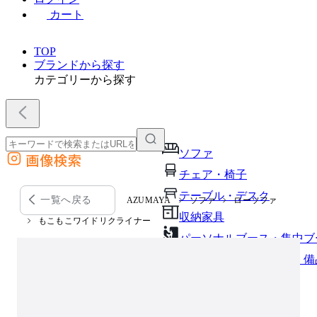
カート
TOP
ブランドから探す
カテゴリーから探す
ソファ
画像検索
外部サイトの商品をカートに追加
チェア・椅子
他のサイトで見つけた商品ページのURLを貼り付けて、カートに追加できます
テーブル・デスク
一覧へ戻る
AZUMAYA
ソファ
ローソファ
収納家具
もこもこワイドリクライナー
パーソナルブース・集中ブ
オフィスアクセサリー・備
インテリア雑貨
ライト・照明