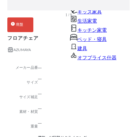
ガーデン・屋外
キッズ家具
1 / 9
生活家電
廃盤
キッチン家電
フロアチェア
ベッド・寝具
建具
AZUMAYA
オフプライス什器
メーカー品番
---
---
サイズ
---
サイズ補足
---
素材・材質
---
重量