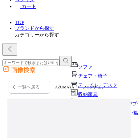
カート
TOP
ブランドから探す
カテゴリーから探す
ソファ
画像検索
外部サイトの商品をカートに追加
チェア・椅子
他のサイトで見つけた商品ページのURLを貼り付けて、カートに追加できます
テーブル・デスク
一覧へ戻る
AZUMAYA
フロアチェア
収納家具
パーソナルブース・集中ブ
オフィスアクセサリー・備
インテリア雑貨
ライト・照明