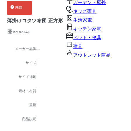
ガーデン・屋外
廃盤
キッズ家具
生活家電
薄掛けコタツ布団 正方形
キッチン家電
AZUMAYA
ベッド・寝具
建具
メーカー品番
---
アウトレット商品
---
サイズ
---
サイズ補足
---
素材・材質
---
重量
-
商品説明