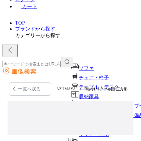
カート
TOP
ブランドから探す
カテゴリーから探す
ソファ
画像検索
外部サイトの商品をカートに追加
チェア・椅子
他のサイトで見つけた商品ページのURLを貼り付けて、カートに追加できます
テーブル・デスク
一覧へ戻る
AZUMAYA
薄掛けコタツ布団 正方形
収納家具
パーソナルブース・集中ブ
オフィスアクセサリー・備
インテリア雑貨
ライト・照明
1 / 6