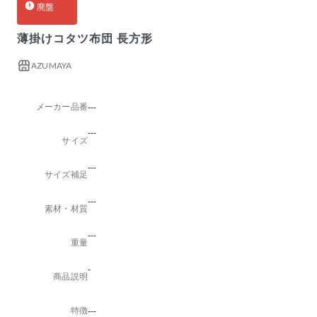
廃盤
薄掛けコタツ布団 長方形
AZUMAYA
メーカー品番
---
---
サイズ
---
サイズ補足
---
素材・材質
---
重量
-
商品説明
特徴
---