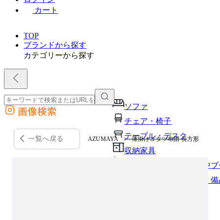
カート
TOP
ブランドから探す
カテゴリーから探す
ソファ
画像検索
外部サイトの商品をカートに追加
チェア・椅子
他のサイトで見つけた商品ページのURLを貼り付けて、カートに追加できます
テーブル・デスク
一覧へ戻る
AZUMAYA
薄掛けコタツ布団 長方形
収納家具
パーソナルブース・集中ブ
オフィスアクセサリー・備
インテリア雑貨
ライト・照明