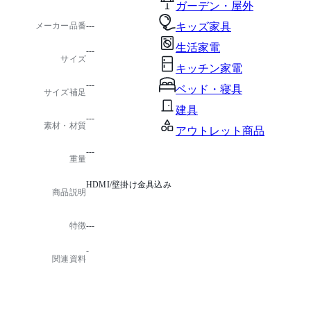
ガーデン・屋外
メーカー品番
---
キッズ家具
生活家電
---
サイズ
キッチン家電
---
ベッド・寝具
サイズ補足
建具
---
素材・材質
アウトレット商品
---
重量
HDMI/壁掛け金具込み
商品説明
特徴
---
-
関連資料