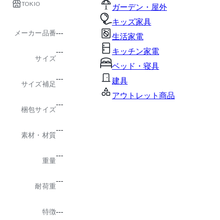
TOKIO
ガーデン・屋外
キッズ家具
メーカー品番
---
生活家電
キッチン家電
---
サイズ
ベッド・寝具
---
建具
サイズ補足
アウトレット商品
---
梱包サイズ
---
素材・材質
---
重量
---
耐荷重
特徴
---