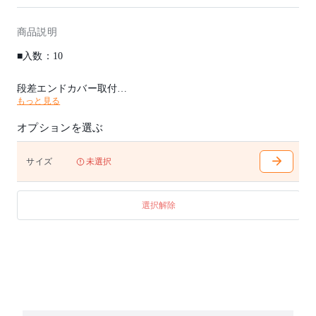
商品説明
■入数：10
段差エンドカバー取付
もっと見る
・高さの違うパネルを連結した場合、パネルの側面に段差エン
ドカバーを取付けて下さい。
オプションを選ぶ
・連結ポールを使用した段差連結の場合、ジョイントポール側
の段差面にも段差エンドカバーを取付けて下さい。
サイズ
未選択
選択解除