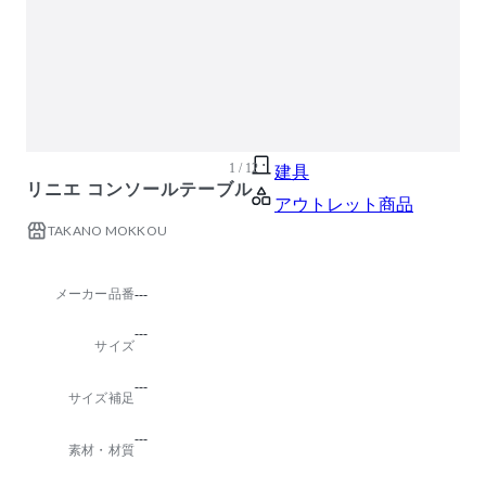
ガーデン・屋外
キッズ家具
生活家電
キッチン家電
ベッド・寝具
1 / 12
建具
リニエ コンソールテーブル
アウトレット商品
TAKANO MOKKOU
メーカー品番
---
---
サイズ
---
サイズ補足
---
素材・材質