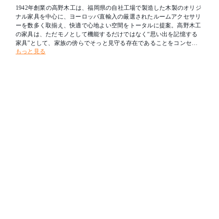
1942年創業の高野木工は、福岡県の自社工場で製造した木製のオリジ
ナル家具を中心に、ヨーロッパ直輸入の厳選されたルームアクセサリ
ーを数多く取揃え、快適で心地よい空間をトータルに提案。高野木工
の家具は、ただモノとして機能するだけではなく“思い出を記憶する
家具”として、家族の傍らでそっと見守る存在であることをコンセプ
もっと見る
トにしています。