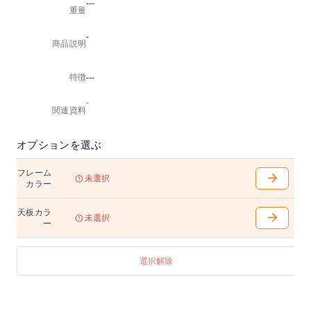
---
重量
-
商品説明
特徴
---
-
関連資料
オプションを選ぶ
フレーム
未選択
カラー
天板カラ
未選択
ー
選択解除