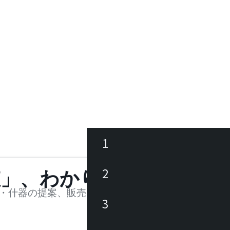
1
ース
2
値」、わかります。
品
・什器の提案、販売を行う法人様および個人事業主
3