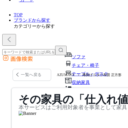
TOP
ブランドから探す
カテゴリーから探す
ソファ
画像検索
外部サイトの商品をカートに追加
チェア・椅子
他のサイトで見つけた商品ページのURLを貼り付けて、カートに追加できます
テーブル・デスク
一覧へ戻る
AZUMAYA
薄掛けコタツ布団 正方形
収納家具
パーソナルブース・集中ブ
その家具の「仕入れ
オフィスアクセサリー・備
本サービスはご利用対象者を事業として家具
インテリア雑貨
ライト・照明
ガーデン・屋外