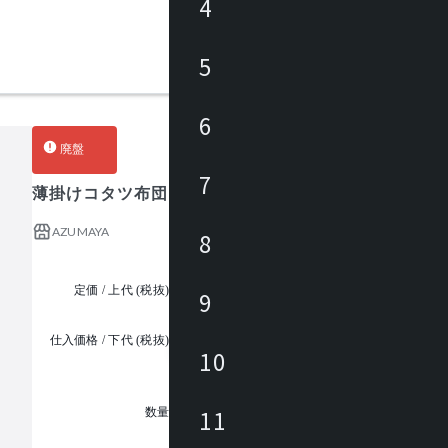
4
5
6
廃盤
7
薄掛けコタツ布団 正方形
AZUMAYA
8
定価 / 上代 (税抜)
¥12,000 ~
9
仕入価格 / 下代 (税抜)
¥
10
1
11
数量