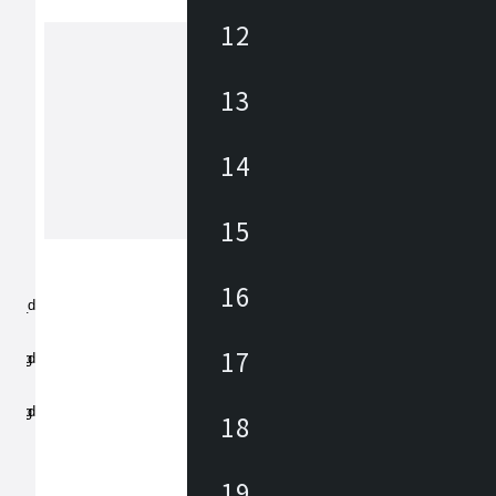
12
13
アズマヤ
東谷は1913年(大正2年)創業のメーカ
約3,000アイテムの商材を海外、国内
14
しており、あらゆるニーズに対応でき
、幅広いテイストの商材があります。 雑貨か
ら大型家具まで、時代の変化やトレン
15
もっと見る
わせた商品開発を行っています。
16
17
18
19