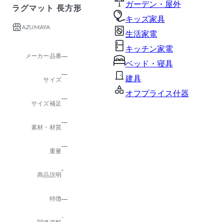
ガーデン・屋外
ラグマット 長方形
キッズ家具
AZUMAYA
生活家電
キッチン家電
メーカー品番
---
ベッド・寝具
---
建具
サイズ
オフプライス什器
---
サイズ補足
---
素材・材質
---
重量
-
商品説明
特徴
---
-