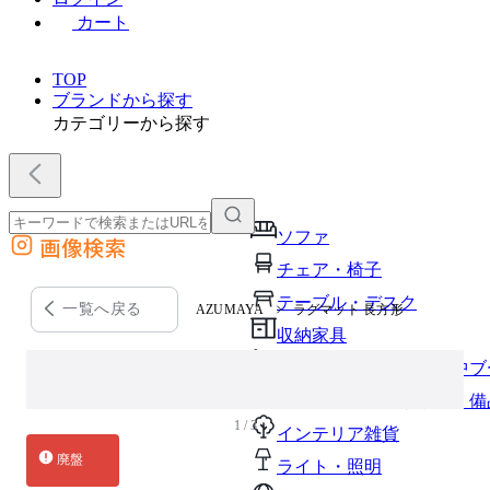
カート
TOP
ブランドから探す
カテゴリーから探す
ソファ
画像検索
外部サイトの商品をカートに追加
チェア・椅子
他のサイトで見つけた商品ページのURLを貼り付けて、カートに追加できます
テーブル・デスク
一覧へ戻る
AZUMAYA
ラグマット 長方形
収納家具
パーソナルブース・集中ブ
オフィスアクセサリー・備
1 / 3
インテリア雑貨
廃盤
ライト・照明