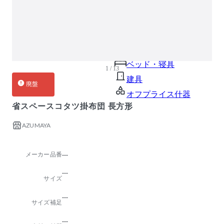
ガーデン・屋外
キッズ家具
生活家電
キッチン家電
ベッド・寝具
1 / 13
建具
廃盤
オフプライス什器
省スペースコタツ掛布団 長方形
AZUMAYA
メーカー品番
---
---
サイズ
---
サイズ補足
---