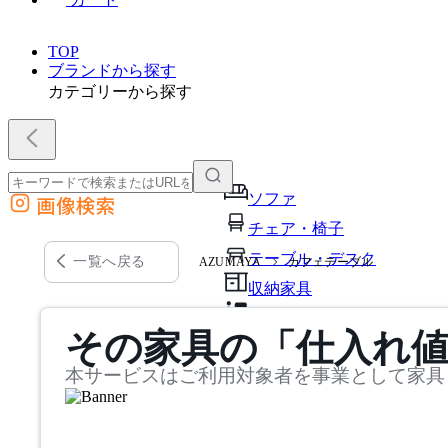
TOP
ブランドから探す
カテゴリーから探す
ソファ
画像検索
外部サイトの商品をカートに追加
チェア・椅子
他のサイトで見つけた商品ページのURLを貼り付けて、カートに追加できます
テーブル・デスク
一覧へ戻る
AZUMAYA
カフェテーブル
収納家具
パーソナルブース・集中ブ
その家具の「仕入れ
オフィスアクセサリー・備
本サービスはご利用対象者を事業として家具
インテリア雑貨
ライト・照明
ガーデン・屋外