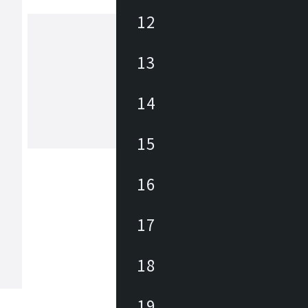
12
13
アズマヤ
東谷は1913年(大正2年)創業のメーカ
約3,000アイテムの商材を海外、国内
14
しており、あらゆるニーズに対応でき
、幅広いテイストの商材があります。 雑貨か
ら大型家具まで、時代の変化やトレン
15
もっと見る
わせた商品開発を行っています。
16
17
18
19