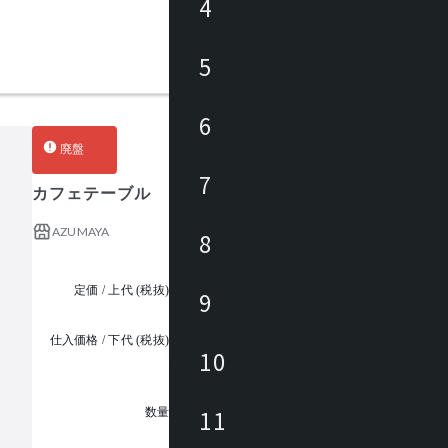
4
5
6
廃盤
7
カフェテーブル
AZUMAYA
8
定価 / 上代 (税抜)
¥31,000 ~
9
仕入価格 / 下代 (税抜)
¥
10
1
11
数量