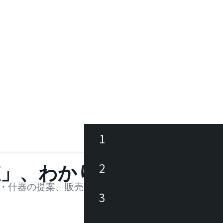
1
ース
2
値」、わかります。
品
・什器の提案、販売を行う法人様および個人事業主
3