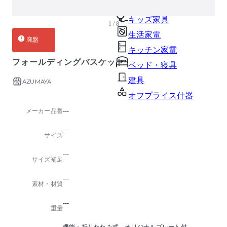
ガーデン・屋外
キッズ家具
1 / 8
生活家電
廃盤
キッチン家電
フォールディングバスケット
ベッド・寝具
建具
AZUMAYA
オフプライス什器
メーカー品番
---
---
サイズ
---
サイズ補足
---
素材・材質
---
重量