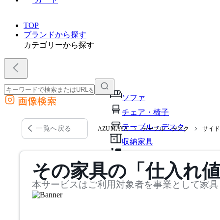
TOP
ブランドから探す
カテゴリーから探す
ソファ
画像検索
外部サイトの商品をカートに追加
チェア・椅子
他のサイトで見つけた商品ページのURLを貼り付けて、カートに追加できます
テーブル・デスク
一覧へ戻る
AZUMAYA
テーブル・デスク
サイ
収納家具
パーソナルブース・集中ブ
その家具の「仕入れ
オフィスアクセサリー・備
本サービスはご利用対象者を事業として家具
インテリア雑貨
ライト・照明
ガーデン・屋外