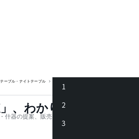
ドテーブル・ナイトテーブル
カーティス サイドテーブル
1
ース
2
値」、わかります。
品
・什器の提案、販売を行う法人様および個人事業主
3