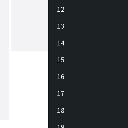
12
アズマヤ
13
東谷は1913年(大正2年)創業のメーカ
約3,000アイテムの商材を海外、国内
しており、あらゆるニーズに対応でき
、幅広いテイストの商材があります。 雑貨か
14
ら大型家具まで、時代の変化やトレン
もっと見る
わせた商品開発を行っています。
15
16
17
18
19