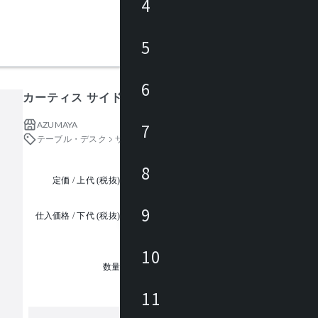
4
5
6
カーティス サイドテーブル
AZUMAYA
7
テーブル・デスク
サイドテーブル・ナイトテーブル
8
定価 / 上代 (税抜)
都度見積
9
仕入価格 / 下代 (税抜)
¥
10
1
数量
11