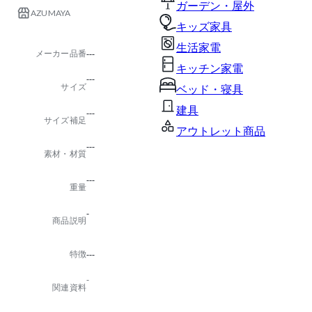
ガーデン・屋外
AZUMAYA
キッズ家具
生活家電
メーカー品番
---
キッチン家電
---
サイズ
ベッド・寝具
建具
---
サイズ補足
アウトレット商品
---
素材・材質
---
重量
-
商品説明
特徴
---
-
関連資料