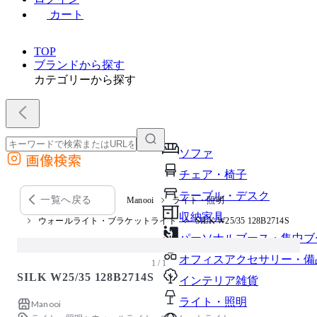
カート
TOP
ブランドから探す
カテゴリーから探す
ソファ
画像検索
外部サイトの商品をカートに追加
チェア・椅子
他のサイトで見つけた商品ページのURLを貼り付けて、カートに追加できます
テーブル・デスク
一覧へ戻る
Manooi
ライト・照明
収納家具
ウォールライト・ブラケットライト
SILK W25/35 128B2714S
パーソナルブース・集中ブ
オフィスアクセサリー・備
1 / 1
SILK W25/35 128B2714S
インテリア雑貨
ライト・照明
Manooi