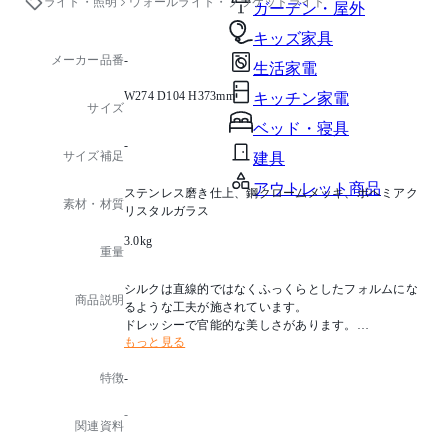
ライト・照明
ウォールライト・ブラケットライト
ガーデン・屋外
キッズ家具
メーカー品番
-
生活家電
W274 D104 H373mm
キッチン家電
サイズ
ベッド・寝具
-
サイズ補足
建具
アウトレット商品
ステンレス磨き仕上、鋼クロームメッキ、ボヘミアク
素材・材質
リスタルガラス
3.0kg
重量
シルクは直線的ではなくふっくらとしたフォルムにな
商品説明
るような工夫が施されています。
ドレッシーで官能的な美しさがあります。
もっと見る
光源タイプ：G9 ハロピンランプクリア 110V40W×3
特徴
-
消費電力：120W
国名：ハンガリー製
-
備考：受注品
関連資料