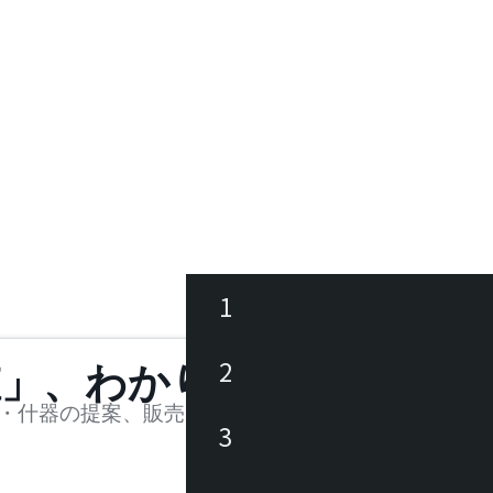
1
ース
2
値」、わかります。
品
・什器の提案、販売を行う法人様および個人事業主
3