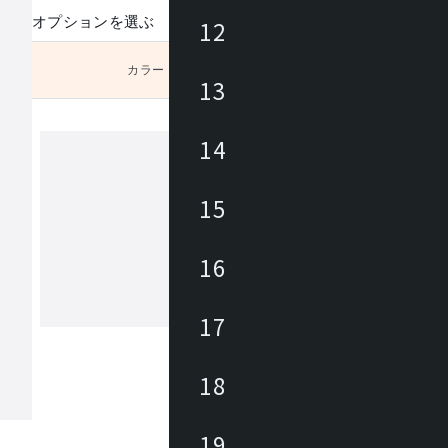
オプションを選ぶ
12
カラー
未選択
13
。
14
アズマヤ
15
東谷は1913年(大正2年)創業のメーカ
約3,000アイテムの商材を海外、国内
16
しており、あらゆるニーズに対応でき
、幅広いテイストの商材があります。 雑貨か
ら大型家具まで、時代の変化やトレン
17
もっと見る
わせた商品開発を行っています。
18
19