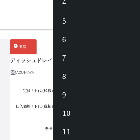
4
5
6
廃盤
7
ディッシュドレイナー
AZUMAYA
8
定価 / 上代 (税抜)
¥4,500 ~
9
仕入価格 / 下代 (税抜)
¥
10
1
11
数量