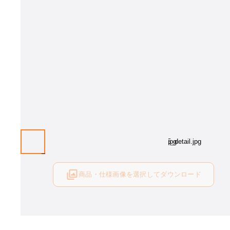
画像はイメージとなります。[カラー：BK]カラーをお選びください
商品・仕様画像を選択してダウンロード
ログイン後にご利用可能です