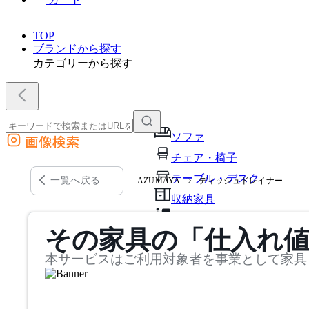
TOP
ブランドから探す
カテゴリーから探す
ソファ
画像検索
外部サイトの商品をカートに追加
チェア・椅子
他のサイトで見つけた商品ページのURLを貼り付けて、カートに追加できます
テーブル・デスク
一覧へ戻る
AZUMAYA
ディッシュドレイナー
収納家具
パーソナルブース・集中ブ
その家具の「仕入れ
オフィスアクセサリー・備
本サービスはご利用対象者を事業として家具
インテリア雑貨
ライト・照明
ガーデン・屋外