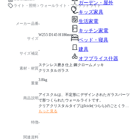
ガーデン・屋外
ライト・照明
ウォールライト・ブラケットライト
キッズ家具
生活家電
メーカー品番
-
キッチン家電
W255 D145 H186mm
サイズ
ベッド・寝具
建具
-
サイズ補足
オフプライス什器
ステンレス磨き仕上 鋼クロームメッキ
素材・材質
クリスタルガラス
3.8kg
重量
アイスクルは、不定形にデザインされたガラスパーツ
商品説明
で形つくられたウォールライトです。
クリアクリスタルタイプはIcicle(つらら)のごとくラン
もっと見る
ダムに光が屈折し、
ゴージャスな光のオブジェとして空間のアクセントに
特徴
-
。
-
光源タイプ：E17 ミニクリプトンランプクリア 60W×2
関連資料