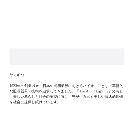
消費電力：108W
【特記事項】
※E17 LED電球クリア 35Wタイプ(LDF004D)使用可(別
売)
ヤマギワ
1923年の創業以来、日本の照明業界におけるパイオニアとして革新的
な照明器具・技術を追求してきました。「The Art of Lighting」のもと
、美しい暮らしと社会の実現に向け、光が生み出す美しい情緒的価値
を社会に提供し続けています。