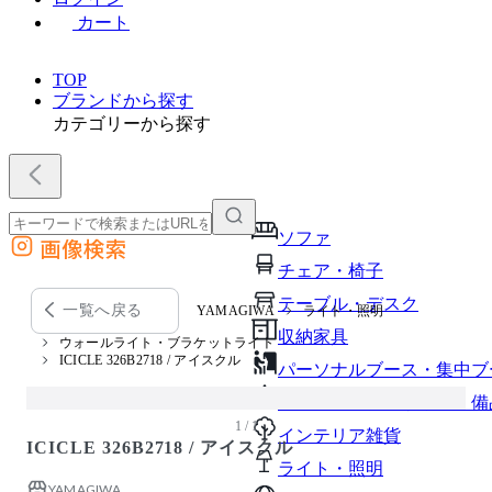
カート
TOP
ブランドから探す
カテゴリーから探す
ソファ
画像検索
外部サイトの商品をカートに追加
チェア・椅子
他のサイトで見つけた商品ページのURLを貼り付けて、カートに追加できます
テーブル・デスク
一覧へ戻る
YAMAGIWA
ライト・照明
収納家具
ウォールライト・ブラケットライト
ICICLE 326B2718 / アイスクル
パーソナルブース・集中ブ
オフィスアクセサリー・備
1 / 1
インテリア雑貨
ICICLE 326B2718 / アイスクル
ライト・照明
YAMAGIWA