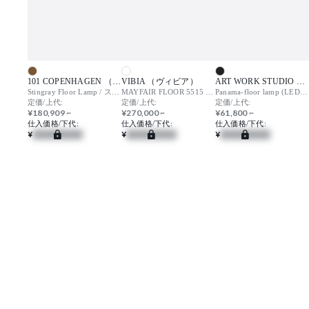
101 COPENHAGEN （ワンオーワンコペンハーゲン）
VIBIA （ヴィビア）
ART WORK STUDIO （アートワークスタジオ）
Stingray Floor Lamp / スティングレイ フロアランプ
MAYFAIR FLOOR 5515 129S7495W / メイフェア
Panama-floor lamp (LED) / パナマ フロアランプ
定価/上代:
定価/上代:
定価/上代:
¥180,909 ~
¥270,000 ~
¥61,800 ~
仕入価格/下代:
仕入価格/下代:
仕入価格/下代:
¥
¥
¥