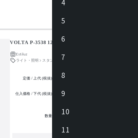
4
5
6
VOLTA P-3538 126S7512K
Estiluz
7
ライト・照明
スタンドライト・フロアライト
8
定価 / 上代 (税抜)
都度見積
9
仕入価格 / 下代 (税抜)
¥
10
1
数量
11