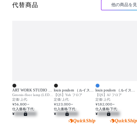
代替商品
他の商品を見
ART WORK STUDIO （アートワークスタジオ）
louis poulsen （ルイスポールセン）
louis poulsen （ルイスポールセン）
Genesis-floor lamp (LED) / ジェネシス フロアランプ
【QS】Yuh フロア
【QS】AJ フロア
定価/上代:
定価/上代:
定価/上代:
¥56,800 ~
¥123,000 ~
¥182,000 ~
仕入価格/下代:
仕入価格/下代:
仕入価格/下代:
¥
¥
¥
QuickShip
QuickShip