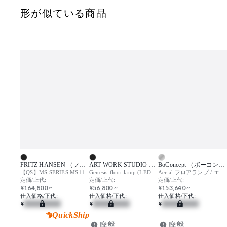
形が似ている商品
FRITZ HANSEN （フリッツハンセン）
ART WORK STUDIO （アートワークスタジオ）
BoConcept （ボーコンセプト）
【QS】MS SERIES MS11
Genesis-floor lamp (LED) / ジェネシス フロアランプ
Aerial フロアランプ / エアリアル
定価/上代:
定価/上代:
定価/上代:
¥164,800 ~
¥56,800 ~
¥153,640 ~
仕入価格/下代:
仕入価格/下代:
仕入価格/下代:
¥
¥
¥
QuickShip
廃盤
廃盤