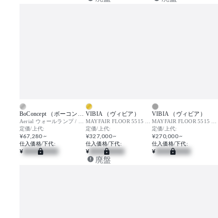
BoConcept （ボーコンセプト）
VIBIA （ヴィビア）
VIBIA （ヴィビア）
Aerial ウォールランプ / エアリアル
MAYFAIR FLOOR 5515 129S7495K / メイフェア
MAYFAIR FLOOR 5515 129S7495G / メイフェア
定価/上代:
定価/上代:
定価/上代:
¥67,280 ~
¥327,000 ~
¥270,000 ~
仕入価格/下代:
仕入価格/下代:
仕入価格/下代:
¥
¥
¥
廃盤