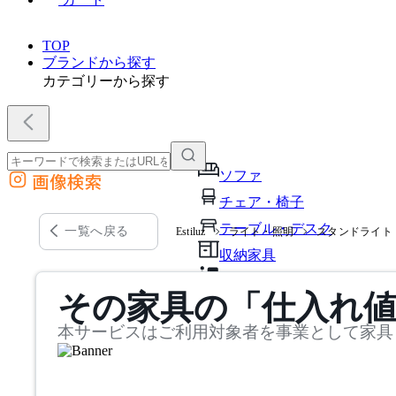
TOP
ブランドから探す
カテゴリーから探す
ソファ
画像検索
外部サイトの商品をカートに追加
チェア・椅子
他のサイトで見つけた商品ページのURLを貼り付けて、カートに追加できます
テーブル・デスク
一覧へ戻る
Estiluz
ライト・照明
スタンドライト
収納家具
パーソナルブース・集中ブ
その家具の「仕入れ
オフィスアクセサリー・備
本サービスはご利用対象者を事業として家具
インテリア雑貨
ライト・照明
ガーデン・屋外