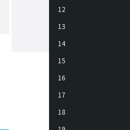
12
エスティルース
13
1969年、北スペインカタルーニャ地方
した、工業用機械製造業を起源に持つ
ーカー。金属加工や塗装技術に長け、
地の他、NYや中国にもショールーム
14
、グローバルにビジネスを展開してい
15
16
17
18
19