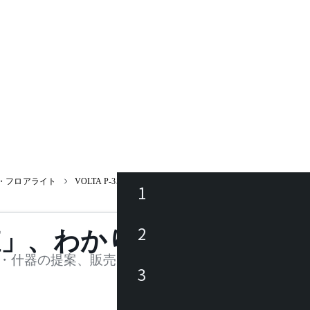
・フロアライト
VOLTA P-3538 126S7512K
1
ース
2
値」、わかります。
品
・什器の提案、販売を行う法人様および個人事業主
3