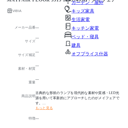
ガーデン・屋外
VIBIA
キッズ家具
生活家電
メーカー品番
---
キッチン家電
ベッド・寝具
---
サイズ
建具
---
オフプライス什器
サイズ補足
---
素材・材質
---
重量
古典的な形状のランプを現代的な素材や質感・LED光
商品説明
源を用いて革新的にアプローチしたのがメイフェアで
す。
もっと見る
セード内側の凹凸感による陰影や、綿密に設計された
光源からの配光、タッチセンサー式調光スイッチによ
特徴
---
る滑らかな操作感などはクセの無い形状の中に技術や
想いが詰まったVIBIAのデザインへのこだわりを強く