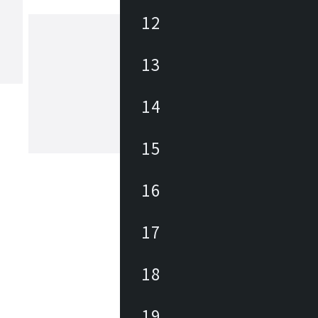
12
13
ヴィビア
2010年にスペイン・バルセロナで設立
照明器具ブランド。「空間を創造する
14
ンセプトに掲げ、デザイナーや建築家
ティストなどの様々な分野のクリエイ
携わることで、他にはない自由で多彩
15
もっと見る
インを生み出しています。
16
17
18
19