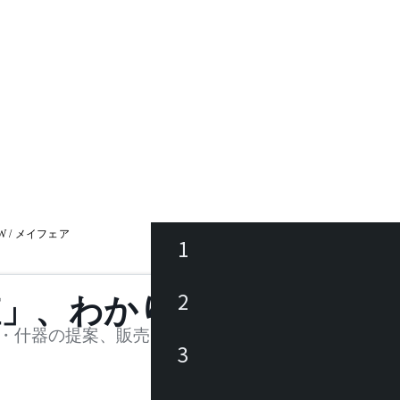
95W / メイフェア
1
ース
2
値」、わかります。
品
・什器の提案、販売を行う法人様および個人事業主
3