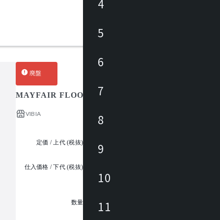
4
5
6
廃盤
7
MAYFAIR FLOOR 5515 129S7495W / メイフェア
VIBIA
8
定価 / 上代 (税抜)
¥270,000 ~
9
仕入価格 / 下代 (税抜)
¥
10
1
11
数量