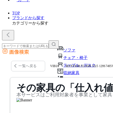
TOP
ブランドから探す
カテゴリーから探す
ソファ
画像検索
外部サイトの商品をカートに追加
チェア・椅子
他のサイトで見つけた商品ページのURLを貼り付けて、カートに追加できます
テーブル・デスク
一覧へ戻る
VIBIA
MAYFAIR FLOOR 5515 129S74
収納家具
パーソナルブース・集中ブ
その家具の「仕入れ
オフィスアクセサリー・備
本サービスはご利用対象者を事業として家具
インテリア雑貨
ライト・照明
ガーデン・屋外