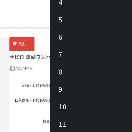
4
5
6
廃盤
7
サビロ 連結ワンハンドペール45J
AZUMAYA
8
定価 / 上代 (税抜)
¥3,600 ~
9
仕入価格 / 下代 (税抜)
¥
10
1
11
数量