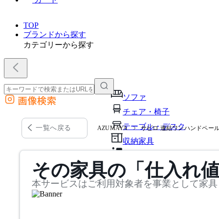
TOP
ブランドから探す
カテゴリーから探す
ソファ
画像検索
外部サイトの商品をカートに追加
チェア・椅子
他のサイトで見つけた商品ページのURLを貼り付けて、カートに追加できます
テーブル・デスク
一覧へ戻る
AZUMAYA
サビロ 連結ワンハンドペール4
収納家具
パーソナルブース・集中ブ
その家具の「仕入れ
オフィスアクセサリー・備
本サービスはご利用対象者を事業として家具
インテリア雑貨
ライト・照明
ガーデン・屋外