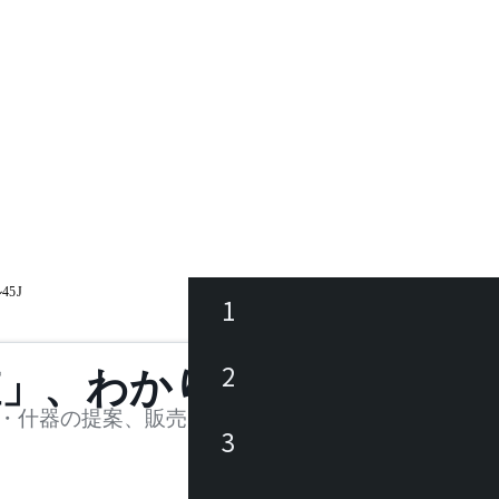
5J
1
ース
2
値」、わかります。
品
・什器の提案、販売を行う法人様および個人事業主
3