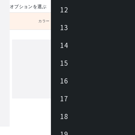
オプションを選ぶ
12
カラー
未選択
13
。
14
アズマヤ
15
東谷は1913年(大正2年)創業のメーカ
約3,000アイテムの商材を海外、国内
16
しており、あらゆるニーズに対応でき
、幅広いテイストの商材があります。 雑貨か
ら大型家具まで、時代の変化やトレン
17
もっと見る
わせた商品開発を行っています。
18
19