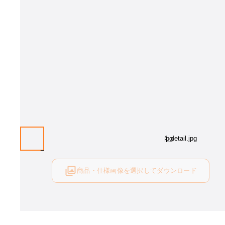
画像はイメージとなります。[カラー：BR]カラーをお選びください
商品・仕様画像を選択してダウンロード
ログイン後にご利用可能です