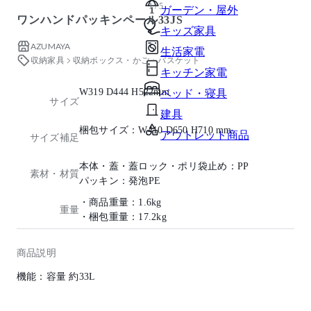
1 / 5
ガーデン・屋外
ワンハンドパッキンペール33JS
キッズ家具
AZUMAYA
生活家電
収納家具
収納ボックス・かご・バスケット
キッチン家電
W319 D444 H522mm
ベッド・寝具
サイズ
建具
梱包サイズ：W410 D650 H710 mm
アウトレット商品
サイズ補足
本体・蓋・蓋ロック・ポリ袋止め：PP
素材・材質
パッキン：発泡PE
・商品重量：1.6kg
重量
・梱包重量：17.2kg
商品説明
機能：容量 約33L