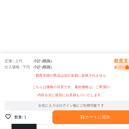
都度見
定価 / 上代
小計 (税抜)
¥
仕入価格 / 下代
小計 (税抜)
都度見積の商品は合計金額に反映されません
こちらは価格の目安です。最終価格は、ご希望の
内容を元に個別にお見積もりいたします。
お気に入りはログイン後にご利用可能です
数量:
1
カートに追加