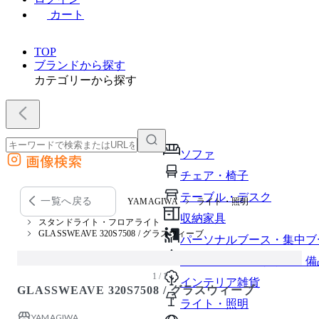
カート
TOP
ブランドから探す
カテゴリーから探す
ソファ
画像検索
外部サイトの商品をカートに追加
チェア・椅子
他のサイトで見つけた商品ページのURLを貼り付けて、カートに追加できます
テーブル・デスク
一覧へ戻る
YAMAGIWA
ライト・照明
収納家具
スタンドライト・フロアライト
GLASSWEAVE 320S7508 / グラスウィーブ
パーソナルブース・集中ブ
オフィスアクセサリー・備
1 / 1
インテリア雑貨
GLASSWEAVE 320S7508 / グラスウィーブ
ライト・照明
YAMAGIWA