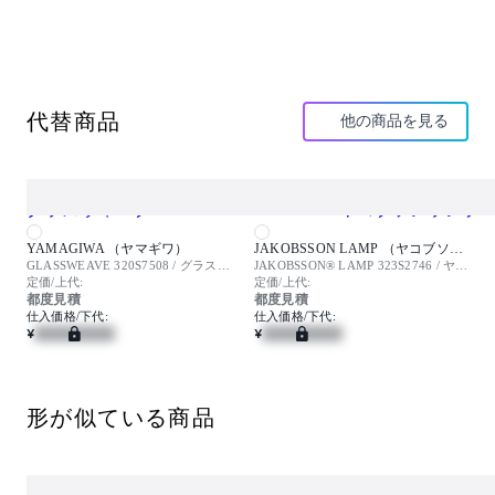
間においても圧迫感がありません。
光源タイプ：E11 LED電球 ダイクロイックミラーラン
プ形×1(SM16J-07-25D-940-03-S5)
消費電力：7.5W
代替商品
他の商品を見る
【特記事項】
スイッチ付
【備考】
(ランプ別)
YAMAGIWA （ヤマギワ）
JAKOBSSON LAMP （ヤコブソンランプ）
GLASSWEAVE 320S7508 / グラスウィーブ
JAKOBSSON® LAMP 323S2746 / ヤコブソンランプ
定価/上代:
定価/上代:
都度見積
都度見積
仕入価格/下代:
仕入価格/下代:
¥
¥
形が似ている商品