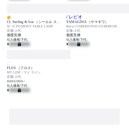
CL Sterling & Son （シーエル スターリングアンドサン）
YAMAGIWA （ヤマギワ）
SC 52 PEABODY TABLE LAMP
Rebio 555REBIO/WH+555REBIO/BASE/WH / レビオ
定価/上代:
定価/上代:
都度見積
都度見積
仕入価格/下代:
仕入価格/下代:
¥
¥
FLOS （フロス）
MY LINE / マイ ライン
定価/上代:
¥340,000 ~
仕入価格/下代:
¥