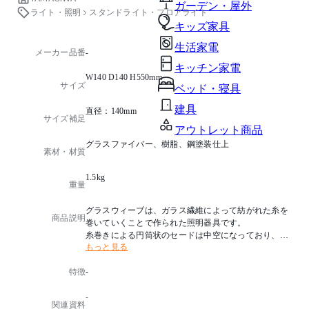
ガーデン・屋外
ライト・照明
スタンドライト・フロアライト
キッズ家具
生活家電
メーカー品番
-
キッチン家電
W140 D140 H550mm
サイズ
ベッド・寝具
建具
直径：140mm
サイズ補足
アウトレット商品
グラスファイバー、樹脂、鋼塗装仕上
素材・材質
1.5kg
重量
グラスウィーブは、ガラス繊維によって紡がれた糸を
商品説明
巻いていくことで作られた照明器具です。
糸巻きによる円筒状のセードは中空になっており、ベ
もっと見る
ース内部のランプから光を受け、セードの繊維に反射
することで地面から光の柱が昇って行くような美しい
特徴
-
効果を織り出します。
ガラス繊維の持つ透明感に加え、素材の特徴として強
-
度がありながらも軽量で柔らかいため、どのような空
関連資料