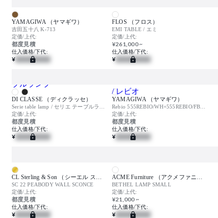
YAMAGIWA （ヤマギワ）
FLOS （フロス）
吉田五十八 K-713
EMI TABLE / エミ
定価/上代:
定価/上代:
都度見積
¥261,000 ~
仕入価格/下代:
仕入価格/下代:
¥
¥
DI CLASSE （ディクラッセ）
YAMAGIWA （ヤマギワ）
Serie table lamp / セリエ テーブルランプ
Rebio 555REBIO/WH+555REBIO/FB/WH / レビオ
定価/上代:
定価/上代:
都度見積
都度見積
仕入価格/下代:
仕入価格/下代:
¥
¥
CL Sterling & Son （シーエル スターリングアンドサン）
ACME Furniture （アクメファニチャー）
SC 22 PEABODY WALL SCONCE
BETHEL LAMP SMALL
定価/上代:
定価/上代:
都度見積
¥21,000 ~
仕入価格/下代:
仕入価格/下代:
¥
¥