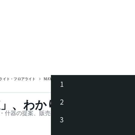
ライト・フロアライト
MAYUHANA® 321S7083 / マユハナ
1
ース
2
値」、わかります。
品
・什器の提案、販売を行う法人様および個人事業主
3