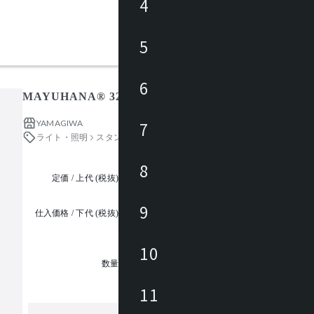
4
5
6
MAYUHANA® 321S7083 / マユハナ
YAMAGIWA
7
ライト・照明
スタンドライト・フロアライト
8
定価 / 上代 (税抜)
都度見積
9
仕入価格 / 下代 (税抜)
¥
10
1
数量
11