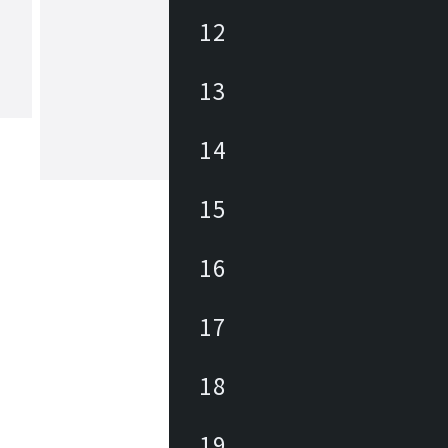
12
ヤマギワ
13
1923年の創業以来、日本の照明業界に
パイオニアとして革新的な照明器具・
追求してきました。「The Art of Light
もと、美しい暮らしと社会の実現に向
14
が生み出す美しい情緒的価値を社会に
もっと見る
続けています。
15
16
17
18
19