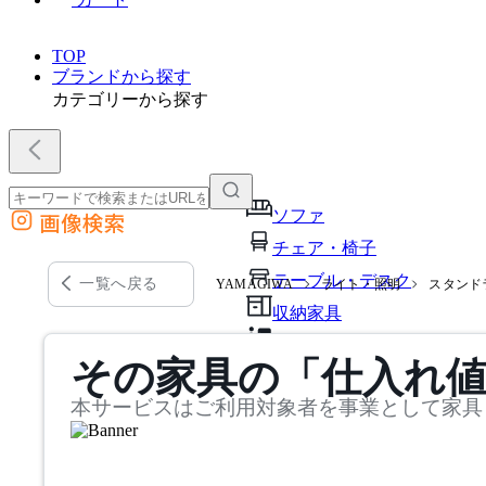
TOP
ブランドから探す
カテゴリーから探す
ソファ
画像検索
外部サイトの商品をカートに追加
チェア・椅子
他のサイトで見つけた商品ページのURLを貼り付けて、カートに追加できます
テーブル・デスク
一覧へ戻る
YAMAGIWA
ライト・照明
スタンド
収納家具
パーソナルブース・集中ブ
その家具の「仕入れ
オフィスアクセサリー・備
本サービスはご利用対象者を事業として家具
インテリア雑貨
ライト・照明
ガーデン・屋外