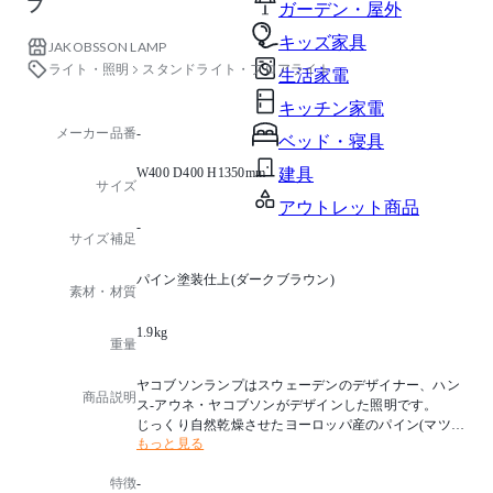
プ
ガーデン・屋外
キッズ家具
JAKOBSSON LAMP
ライト・照明
スタンドライト・フロアライト
生活家電
キッチン家電
メーカー品番
-
ベッド・寝具
W400 D400 H1350mm
建具
サイズ
アウトレット商品
-
サイズ補足
パイン塗装仕上(ダークブラウン)
素材・材質
1.9kg
重量
ヤコブソンランプはスウェーデンのデザイナー、ハン
商品説明
ス‐アウネ・ヤコブソンがデザインした照明です。
じっくり自然乾燥させたヨーロッパ産のパイン(マツ)
もっと見る
材を薄くスライスした材料を活かしたデザインが特長
で、あかりを灯した時、年輪の木肌が美しく浮かびあ
特徴
-
がります。