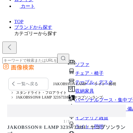
カート
TOP
ブランドから探す
カテゴリーから探す
ソファ
画像検索
外部サイトの商品をカートに追加
チェア・椅子
他のサイトで見つけた商品ページのURLを貼り付けて、カートに追加できます
テーブル・デスク
一覧へ戻る
JAKOBSSON LAMP
ライト・照明
収納家具
スタンドライト・フロアライト
JAKOBSSON® LAMP 323S7338H / ヤコブソンランプ
パーソナルブース・集中ブ
オフィスアクセサリー・備
インテリア雑貨
1 / 1
ライト・照明
JAKOBSSON® LAMP 323S7338H / ヤコブソンラン