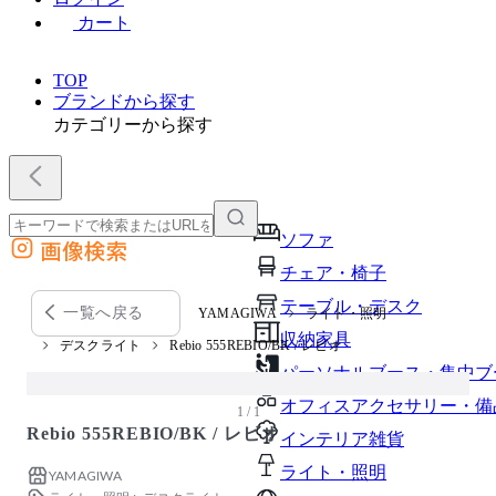
カート
TOP
ブランドから探す
カテゴリーから探す
ソファ
画像検索
外部サイトの商品をカートに追加
チェア・椅子
他のサイトで見つけた商品ページのURLを貼り付けて、カートに追加できます
テーブル・デスク
一覧へ戻る
YAMAGIWA
ライト・照明
収納家具
デスクライト
Rebio 555REBIO/BK / レビオ
パーソナルブース・集中ブ
オフィスアクセサリー・備
1 / 1
Rebio 555REBIO/BK / レビオ
インテリア雑貨
ライト・照明
YAMAGIWA