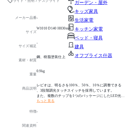
ライト・照明
デスクライト
ガーデン・屋外
キッズ家具
メーカー品番
-
生活家電
W1010 D140 H830mm
キッチン家電
サイズ
ベッド・寝具
-
サイズ補足
建具
オフプライス什器
鋼、樹脂塗装仕上
素材・材質
0.9kg
重量
レビオは、明るさを100％、50％、10％に調整できる
商品説明
、3段階調光タッチスイッチを採用しています。
また、複数のチップを1つのパッケージにしたLED光源
もっと見る
を採用しているので、LEDに特有の不快な多重影が発
生しません。
特徴
-
色温度：3000K
-
光源タイプ：LED 11W
関連資料
消費電力：14W