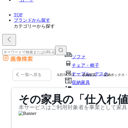
TOP
ブランドから探す
カテゴリーから探す
ソファ
画像検索
外部サイトの商品をカートに追加
チェア・椅子
他のサイトで見つけた商品ページのURLを貼り付けて、カートに追加できます
テーブル・デスク
一覧へ戻る
AZUMAYA
収納家具
収納ボックス
収納家具
パーソナルブース・集中ブ
その家具の「仕入れ
オフィスアクセサリー・備
本サービスはご利用対象者を事業として家具
インテリア雑貨
ライト・照明
ガーデン・屋外