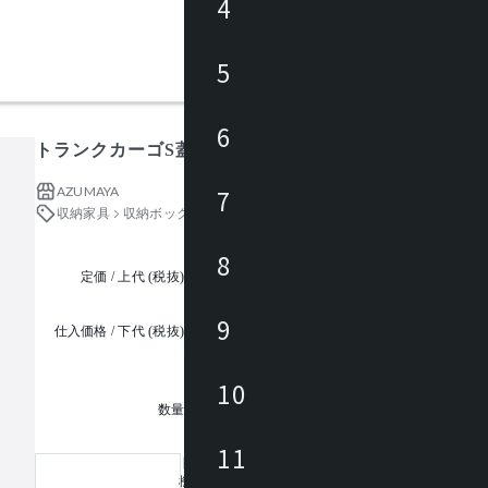
4
5
6
トランクカーゴS蓋 50L
AZUMAYA
7
収納家具
収納ボックス・かご・バスケット
8
定価 / 上代 (税抜)
都度見積
9
仕入価格 / 下代 (税抜)
¥
10
1
数量
11
トランクカーゴ テーブルトップ
機能：バッグサイズ150×80×400 mm