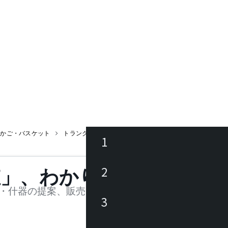
・かご・バスケット
トランクカーゴS蓋 50L
1
ース
2
値」、わかります。
品
・什器の提案、販売を行う法人様および個人事業主
3