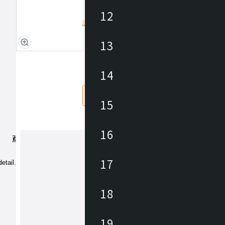
12
詳細を見る
定価/上代 (税抜)
13
仕入価格 / 下代 (税抜)
¥
14
なし
あり
15
16
17
アズマヤ
東谷は1913年(大正2年)創業のメーカ
18
約3,000アイテムの商材を海外、国内
しており、あらゆるニーズに対応でき
、幅広いテイストの商材があります。 雑貨か
ら大型家具まで、時代の変化やトレン
19