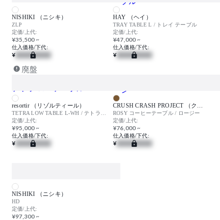
NISHIKI （ニシキ）
HAY （ヘイ）
ZLP
TRAY TABLE L / トレイ テーブル
定価/上代:
定価/上代:
¥35,500 ~
¥47,000 ~
仕入価格/下代:
仕入価格/下代:
¥
¥
廃盤
resortir （リゾルティール）
CRUSH CRASH PROJECT （クラッシュクラッシュプロジェクト）
TETRA LOW TABLE L-WH / テトラ ローテーブル
ROSY コーヒーテーブル / ロージー
定価/上代:
定価/上代:
¥95,000 ~
¥76,000 ~
仕入価格/下代:
仕入価格/下代:
¥
¥
NISHIKI （ニシキ）
HD
定価/上代:
¥97,300 ~