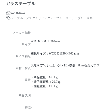
ガラステーブル
AZUMAYA
テーブル・デスク
リビングテーブル・ローテーブル・座卓
メーカー品番
-
W1100 D500 H380mm
サイズ
梱包サイズ：W530 D1130 H400 mm
サイズ補足
天然木(アッシュ)、ウレタン塗装、8mm強化ガラス
素材・材質
・商品重量：16.0kg
重量
・静的耐荷重：20.0kg
・梱包重量：17.0kg
-
商品説明
特徴
-