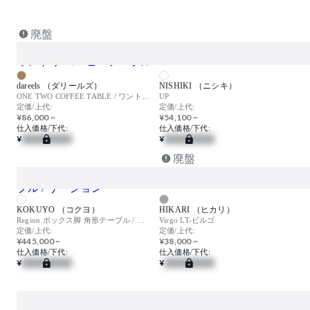
廃盤
dareels （ダリールズ）
NISHIKI （ニシキ）
ONE TWO COFFEE TABLE / ワントゥ コーヒーテーブル
UP
定価/上代:
定価/上代:
¥86,000 ~
¥54,100 ~
仕入価格/下代:
仕入価格/下代:
¥
¥
廃盤
KOKUYO （コクヨ）
HIKARI （ヒカリ）
Region ボックス脚 角形テーブル / リージョン
Virgo LT-ビルゴ
定価/上代:
定価/上代:
¥445,000 ~
¥38,000 ~
仕入価格/下代:
仕入価格/下代:
¥
¥