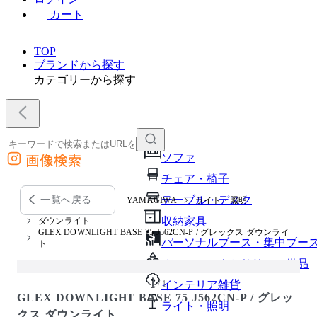
カート
TOP
ブランドから探す
カテゴリーから探す
画像検索
ソファ
外部サイトの商品をカートに追加
チェア・椅子
他のサイトで見つけた商品ページのURLを貼り付けて、カートに追加できます
テーブル・デスク
一覧へ戻る
YAMAGIWA
ライト・照明
収納家具
ダウンライト
GLEX DOWNLIGHT BASE 75 J562CN-P / グレックス ダウンライ
パーソナルブース・集中ブー
ト
オフィスアクセサリー・備品
1 / 1
インテリア雑貨
GLEX DOWNLIGHT BASE 75 J562CN-P / グレッ
ライト・照明
クス ダウンライト