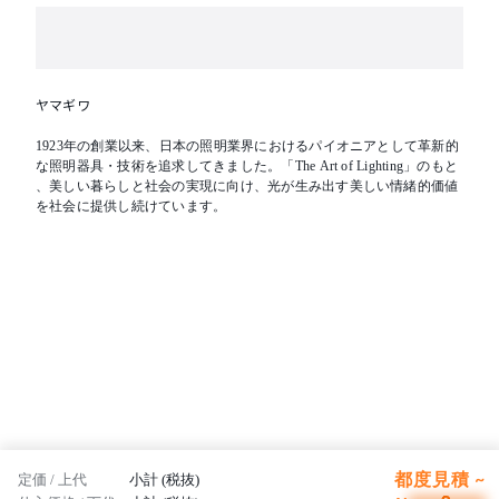
※LEDの光色・明るさには若干の個体差があります
【備考】電源別
ヤマギワ
1923年の創業以来、日本の照明業界におけるパイオニアとして革新的
な照明器具・技術を追求してきました。「The Art of Lighting」のもと
、美しい暮らしと社会の実現に向け、光が生み出す美しい情緒的価値
を社会に提供し続けています。
都度見積 ~
定価 / 上代
小計 (税抜)