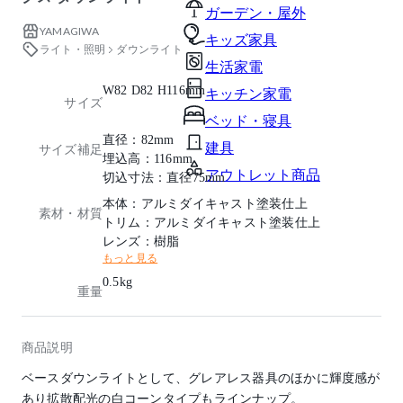
ガーデン・屋外
YAMAGIWA
キッズ家具
ライト・照明
ダウンライト
生活家電
W82 D82 H116mm
キッチン家電
サイズ
ベッド・寝具
直径：82mm
建具
サイズ補足
埋込高：116mm
アウトレット商品
切込寸法：直径75mm
本体：アルミダイキャスト塗装仕上
素材・材質
トリム：アルミダイキャスト塗装仕上
レンズ：樹脂
もっと見る
0.5kg
重量
商品説明
ベースダウンライトとして、グレアレス器具のほかに輝度感が
あり拡散配光の白コーンタイプもラインナップ。