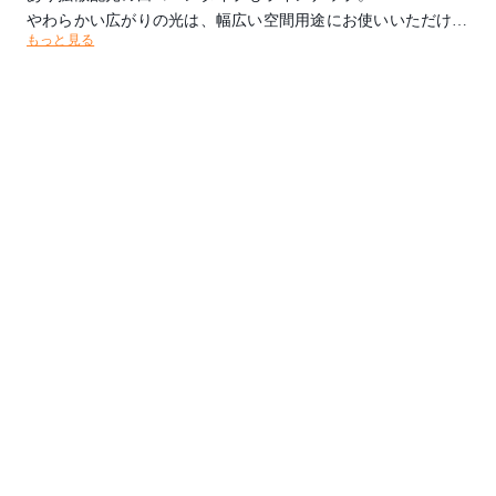
やわらかい広がりの光は、幅広い空間用途にお使いいただけま
もっと見る
す。
電源別タイプでGTL(グレイスライティングテクノロジー)電源
とPWM信号制御調光方式電源からお選びいただけます。
色温度：3500K
光源タイプ：LED 17.8W 高演色 温白色タイプ
消費電力：22W(522KLCZ470-47H/P0使用時)
器具光束：1244lm
インバーター：522KLCZ470-47H/P0 PWM調光 調光範囲：1～
100%
取付方法：埋込型
取付条件：照射面近接限度100mm
【特記事項】※ベース
フラッド配光
カットオフアングル35°
Ra90
電源別