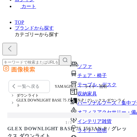
カート
TOP
ブランドから探す
カテゴリーから探す
ソファ
画像検索
外部サイトの商品をカートに追加
チェア・椅子
他のサイトで見つけた商品ページのURLを貼り付けて、カートに追加できます
テーブル・デスク
一覧へ戻る
YAMAGIWA
ライト・照明
収納家具
ダウンライト
GLEX DOWNLIGHT BASE 75 J563AN-P / グレックス ダウンライ
パーソナルブース・集中ブ
ト
オフィスアクセサリー・備
インテリア雑貨
1 / 1
GLEX DOWNLIGHT BASE 75 J563AN-P / グレッ
ライト・照明
クス ダウンライト