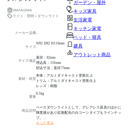
ガーデン・屋外
YAMAGIWA
キッズ家具
ライト・照明
ダウンライト
生活家電
キッチン家電
メーカー品番
-
ベッド・寝具
W82 D82 H116mm
建具
サイズ
アウトレット商品
直径：82mm
サイズ補足
埋込高：116mm
切込寸法：直径75mm
本体：アルミダイキャスト塗装仕上
素材・材質
トリム：アルミダイキャスト塗装仕上
レンズ：樹脂
0.5kg
重量
ベースダウンライトとして、グレアレス器具のほかに
商品説明
輝度感があり拡散配光の白コーンタイプもラインナッ
プ。
もっと見る
やわらかい広がりの光は、幅広い空間用途にお使いい
ただけます。