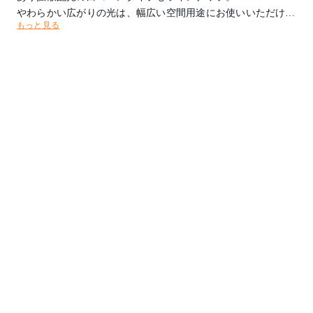
やわらかい広がりの光は、幅広い空間用途にお使いいただけま
もっと見る
す。
電源別タイプでGTL(グレイスライティングテクノロジー)電源
とPWM信号制御調光方式電源からお選びいただけます。
色温度：3000K
光源タイプ：LED 17.8W 高演色 電球色タイプ
消費電力：22W(522KLCZ470-47H・P0使用時)
器具光束：1243lm
インバーター：522KLCZ470-47H・P0 PWM調光 調光範囲：1-
100%
取付方法：埋込型
取付条件：照射面近接限度100mm
【特記事項】※ベース
ワイド配光
カットオフアングル35°
Ra90
電源別