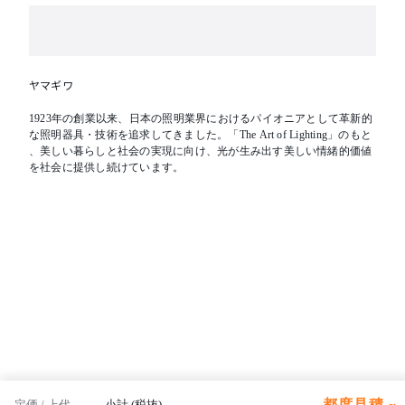
※LEDの光色・明るさには若干の個体差があります
【備考】電源別
ヤマギワ
1923年の創業以来、日本の照明業界におけるパイオニアとして革新的
な照明器具・技術を追求してきました。「The Art of Lighting」のもと
、美しい暮らしと社会の実現に向け、光が生み出す美しい情緒的価値
を社会に提供し続けています。
都度見積 ~
定価 / 上代
小計 (税抜)