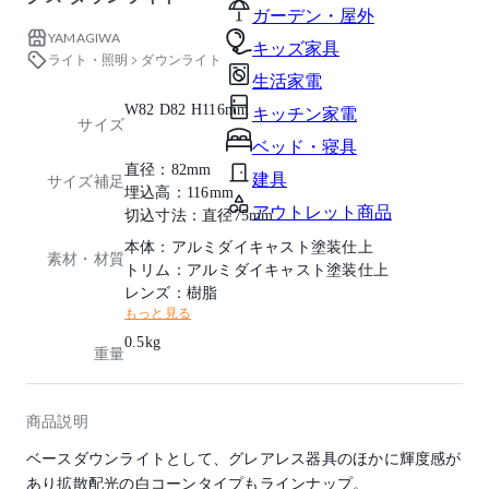
ガーデン・屋外
YAMAGIWA
キッズ家具
ライト・照明
ダウンライト
生活家電
W82 D82 H116mm
キッチン家電
サイズ
ベッド・寝具
直径：82mm
建具
サイズ補足
埋込高：116mm
アウトレット商品
切込寸法：直径75mm
本体：アルミダイキャスト塗装仕上
素材・材質
トリム：アルミダイキャスト塗装仕上
レンズ：樹脂
もっと見る
0.5kg
重量
商品説明
ベースダウンライトとして、グレアレス器具のほかに輝度感が
あり拡散配光の白コーンタイプもラインナップ。