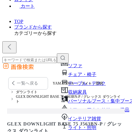
カート
TOP
ブランドから探す
カテゴリーから探す
画像検索
ソファ
外部サイトの商品をカートに追加
チェア・椅子
他のサイトで見つけた商品ページのURLを貼り付けて、カートに追加できます
テーブル・デスク
一覧へ戻る
YAMAGIWA
ライト・照明
収納家具
ダウンライト
GLEX DOWNLIGHT BASE 75 J563BN-P / グレックス ダウンライ
パーソナルブース・集中ブー
ト
オフィスアクセサリー・備品
1 / 1
インテリア雑貨
GLEX DOWNLIGHT BASE 75 J563BN-P / グレッ
ライト・照明
クス ダウンライト