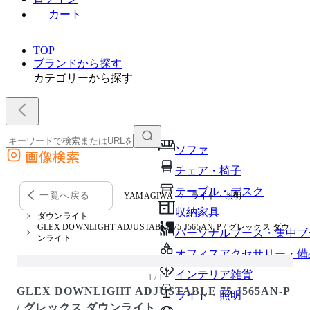
カート
TOP
ブランドから探す
カテゴリーから探す
ソファ
画像検索
外部サイトの商品をカートに追加
チェア・椅子
他のサイトで見つけた商品ページのURLを貼り付けて、カートに追加できます
テーブル・デスク
一覧へ戻る
YAMAGIWA
ライト・照明
収納家具
ダウンライト
GLEX DOWNLIGHT ADJUSTABLE 75 J565AN-P / グレックス ダウ
パーソナルブース・集中ブ
ンライト
オフィスアクセサリー・備
インテリア雑貨
1 / 1
GLEX DOWNLIGHT ADJUSTABLE 75 J565AN-P
ライト・照明
/ グレックス ダウンライト