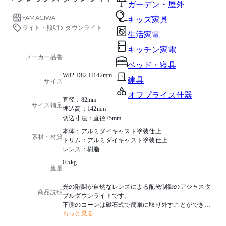
ガーデン・屋外
YAMAGIWA
キッズ家具
ライト・照明
ダウンライト
生活家電
キッチン家電
メーカー品番
-
ベッド・寝具
W82 D82 H142mm
建具
サイズ
オフプライス什器
直径：82mm
サイズ補足
埋込高：142mm
切込寸法：直径75mm
本体：アルミダイキャスト塗装仕上
素材・材質
トリム：アルミダイキャスト塗装仕上
レンズ：樹脂
0.5kg
重量
光の階調が自然なレンズによる配光制御のアジャスタ
商品説明
ブルダウンライトです。
下側のコーンは磁石式で簡単に取り外すことができ、
もっと見る
角度調整が容易な機構となっています。
電源別タイプでGTL(グレイスライティングテクノロジ