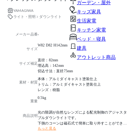
ガーデン・屋外
YAMAGIWA
キッズ家具
ライト・照明
ダウンライト
生活家電
キッチン家電
メーカー品番
-
ベッド・寝具
W82 D82 H142mm
建具
サイズ
アウトレット商品
直径：82mm
サイズ補足
埋込高：142mm
切込寸法：直径75mm
本体：アルミダイキャスト塗装仕上
素材・材質
トリム：アルミダイキャスト塗装仕上
レンズ：樹脂
0.5kg
重量
光の階調が自然なレンズによる配光制御のアジャスタ
商品説明
ブルダウンライトです。
下側のコーンは磁石式で簡単に取り外すことができ、
もっと見る
角度調整が容易な機構となっています。
電源別タイプでGTL(グレイスライティングテクノロジ