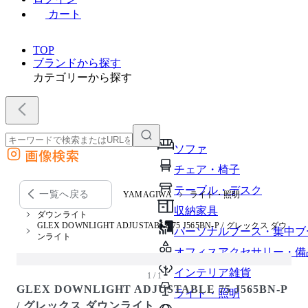
カート
TOP
ブランドから探す
カテゴリーから探す
ソファ
画像検索
外部サイトの商品をカートに追加
チェア・椅子
他のサイトで見つけた商品ページのURLを貼り付けて、カートに追加できます
テーブル・デスク
一覧へ戻る
YAMAGIWA
ライト・照明
収納家具
ダウンライト
GLEX DOWNLIGHT ADJUSTABLE 75 J565BN-P / グレックス ダウ
パーソナルブース・集中ブ
ンライト
オフィスアクセサリー・備
インテリア雑貨
1 / 1
GLEX DOWNLIGHT ADJUSTABLE 75 J565BN-P
ライト・照明
/ グレックス ダウンライト