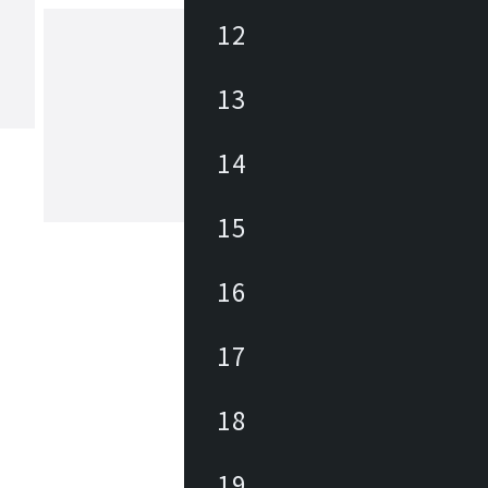
12
ヤマギワ
13
1923年の創業以来、日本の照明業界に
パイオニアとして革新的な照明器具・
14
追求してきました。「The Art of Light
もと、美しい暮らしと社会の実現に向
が生み出す美しい情緒的価値を社会に
もっと見る
15
続けています。
16
17
18
19