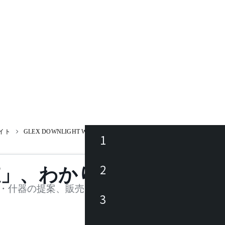
イト
GLEX DOWNLIGHT WALL WASHER 75 J567DN-P / グレックス ダウン
1
ース
2
値」、わかります。
品
・什器の提案、販売を行う法人様および個人事業主
3