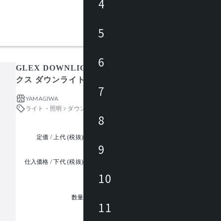
4
5
6
GLEX DOWNLIGHT WALL WASHER 75 J567DN-P
クス ダウンライト
7
YAMAGIWA
ライト・照明
ダウンライト
8
定価 / 上代 (税抜)
都度見積
9
仕入価格 / 下代 (税抜)
¥
10
1
数量
11