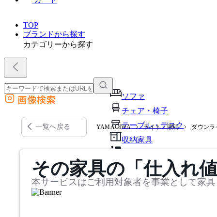
TOP
ブランドから探す
カテゴリーから探す
ソファ
画像検索
外部サイトの商品をカートに追加
チェア・椅子
他のサイトで見つけた商品ページのURLを貼り付けて、カートに追加できます
テーブル・デスク
一覧へ戻る
YAMAGIWA
ライト・照明
ダウンラ
収納家具
パーソナルブース・集中ブ
その家具の「仕入れ
オフィスアクセサリー・備
本サービスはご利用対象者を事業として家具
インテリア雑貨
ライト・照明
ガーデン・屋外