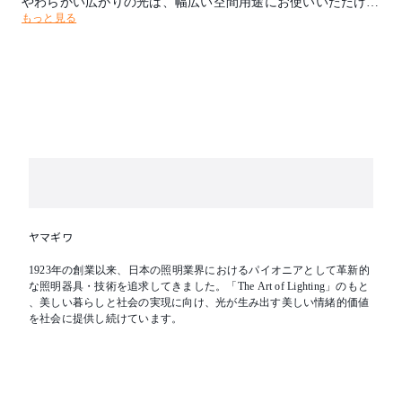
やわらかい広がりの光は、幅広い空間用途にお使いいただけま
もっと見る
す。
単色タイプは電源別タイプでGTL(グレイスライティングテク
ノロジー)電源とPWM信号制御調光方式電源からお選びいただ
けます。
各機種に調色タイプも追加。
電球色(2700K)～昼光色(5000K)の光色のレンジで空間用途やイ
メージを自在に変化させることができます。
色温度：3000K
光源タイプ：LED 25W 高演色 電球色タイプ
消費電力：32W(Z6201+Z6202使用時)
ヤマギワ
器具光束：1701lm
1923年の創業以来、日本の照明業界におけるパイオニアとして革新的
な照明器具・技術を追求してきました。「The Art of Lighting」のもと
インバーター：Z6201+Z6202 PWM・DALI・DMX-512A調光
、美しい暮らしと社会の実現に向け、光が生み出す美しい情緒的価値
調光範囲：0.1-100%
を社会に提供し続けています。
Z6192 PWM調光 調光範囲：5-100%
取付方法：埋込型
取付条件：照射面近接限度100mm
【特記事項】※ベース