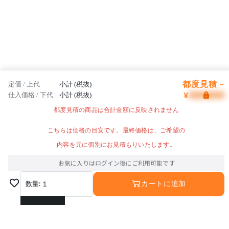
拡散配光
Ra90
電源別
※LEDの光色・明るさには若干の個体差があります
【備考】電源別
都度見積 ~
定価 / 上代
小計 (税抜)
¥
仕入価格 / 下代
小計 (税抜)
都度見積の商品は合計金額に反映されません
こちらは価格の目安です。最終価格は、ご希望の
内容を元に個別にお見積もりいたします。
お気に入りはログイン後にご利用可能です
数量:
1
カートに追加
1