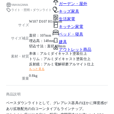
ガーデン・屋外
YAMAGIWA
ライト・照明
ダウンライト
キッズ家具
生活家電
W107 D107 H148mm
サイズ
キッチン家電
ベッド・寝具
直径：107mm
サイズ補足
埋込高：148mm
建具
切込寸法：直径100mm
アウトレット商品
本体：アルミダイキャスト塗装仕上
素材・材質
トリム：アルミダイキャスト塗装仕上
反射鏡：アルミ電解研磨アルマイト仕上
もっと見る
0.8kg
重量
商品説明
ベースダウンライトとして、グレアレス器具のほかに輝度感が
あり拡散配光の白コーンタイプもラインナップ。