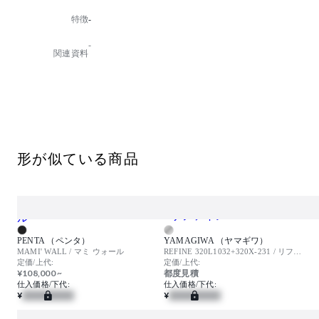
電源別タイプでGTL(グレイスライティングテクノロジ
特徴
-
ー)電源とPWM信号制御調光方式電源からお選びいた
だけます。
-
関連資料
色温度：2700K
光源タイプ：LED 35W 高演色 電球色タイプ
消費電力：44W(Z6201+Z6202使用時)
器具光束：3030lm
インバーター：Z6201+Z6202 PWM・DALI・DMX-512
A調光 調光範囲：0.1-100%
Z6191 PWM調光 調光範囲：5-100%
形が似ている商品
取付方法：埋込型
取付条件：照射面近接限度100mm
【特記事項】※アジャスタブル
フラッド配光
Ra90
電源別
※LEDの光色・明るさには若干の個体差があります
PENTA （ペンタ）
YAMAGIWA （ヤマギワ）
【備考】電源別
MAMI' WALL / マミ ウォール
REFINE 320L1032+320X-231 / リファイン
定価/上代:
定価/上代:
¥108,000 ~
都度見積
仕入価格/下代:
仕入価格/下代:
¥
¥