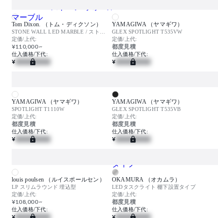
Tom Dixon. （トム・ディクソン）
YAMAGIWA （ヤマギワ）
STONE WALL LED MARBLE / ストーン ウォール マーブル
GLEX SPOTLIGHT T535VW
定価/上代:
定価/上代:
¥110,000 ~
都度見積
仕入価格/下代:
仕入価格/下代:
¥
¥
YAMAGIWA （ヤマギワ）
YAMAGIWA （ヤマギワ）
SPOTLIGHT T1110W
GLEX SPOTLIGHT T535VB
定価/上代:
定価/上代:
都度見積
都度見積
仕入価格/下代:
仕入価格/下代:
¥
¥
louis poulsen （ルイスポールセン）
OKAMURA （オカムラ）
LP スリムラウンド 埋込型
LEDタスクライト 棚下設置タイプ
定価/上代:
定価/上代:
¥108,000 ~
都度見積
仕入価格/下代:
仕入価格/下代:
¥
¥