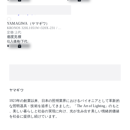
YAMAGIWA （ヤマギワ）
KRONOS 320L1051W+320X-231 / クロノス
定価/上代:
都度見積
仕入価格/下代:
¥
ヤマギワ
1923年の創業以来、日本の照明業界におけるパイオニアとして革新的
な照明器具・技術を追求してきました。「The Art of Lighting」のもと
、美しい暮らしと社会の実現に向け、光が生み出す美しい情緒的価値
を社会に提供し続けています。