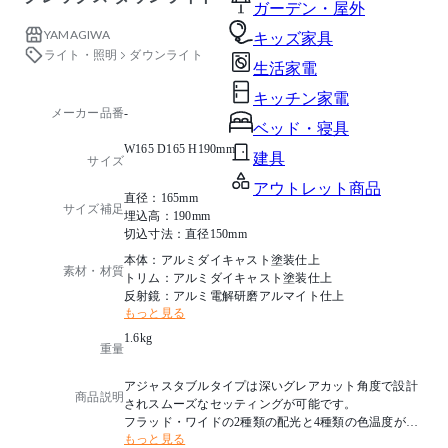
ガーデン・屋外
YAMAGIWA
キッズ家具
ライト・照明
ダウンライト
生活家電
キッチン家電
メーカー品番
-
ベッド・寝具
W165 D165 H190mm
建具
サイズ
アウトレット商品
直径：165mm
サイズ補足
埋込高：190mm
切込寸法：直径150mm
本体：アルミダイキャスト塗装仕上
素材・材質
トリム：アルミダイキャスト塗装仕上
反射鏡：アルミ電解研磨アルマイト仕上
もっと見る
1.6kg
重量
アジャスタブルタイプは深いグレアカット角度で設計
商品説明
されスムーズなセッティングが可能です。
フラッド・ワイドの2種類の配光と4種類の色温度が選
もっと見る
択できます。