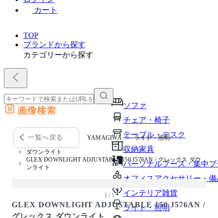
カート
TOP
ブランドから探す
カテゴリーから探す
ソファ
画像検索
外部サイトの商品をカートに追加
チェア・椅子
他のサイトで見つけた商品ページのURLを貼り付けて、カートに追加できます
テーブル・デスク
一覧へ戻る
YAMAGIWA
ライト・照明
収納家具
ダウンライト
GLEX DOWNLIGHT ADJUSTABLE 150 J576AN / グレックス ダウ
パーソナルブース・集中ブ
ンライト
オフィスアクセサリー・備
インテリア雑貨
1 / 1
GLEX DOWNLIGHT ADJUSTABLE 150 J576AN /
ライト・照明
グレックス ダウンライト