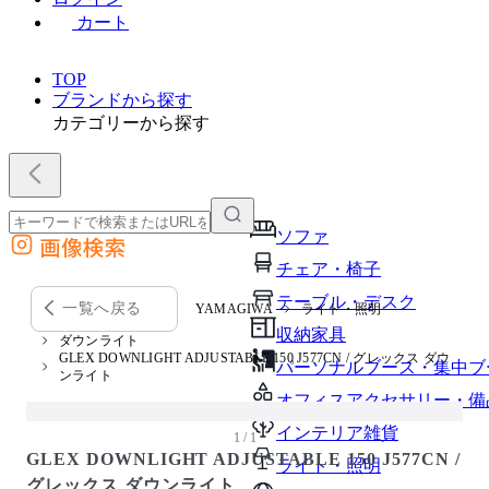
カート
TOP
ブランドから探す
カテゴリーから探す
ソファ
画像検索
外部サイトの商品をカートに追加
チェア・椅子
他のサイトで見つけた商品ページのURLを貼り付けて、カートに追加できます
テーブル・デスク
一覧へ戻る
YAMAGIWA
ライト・照明
収納家具
ダウンライト
GLEX DOWNLIGHT ADJUSTABLE 150 J577CN / グレックス ダウ
パーソナルブース・集中ブ
ンライト
オフィスアクセサリー・備
インテリア雑貨
1 / 1
GLEX DOWNLIGHT ADJUSTABLE 150 J577CN /
ライト・照明
グレックス ダウンライト