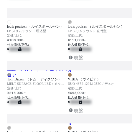
louis poulsen （ルイスポールセン）
louis poulsen （ルイスポールセン）
LP スリムラウンド 埋込型
LP スリムラウンド 直付型
定価/上代:
定価/上代:
¥108,000 ~
¥111,000 ~
仕入価格/下代:
仕入価格/下代:
¥
¥
廃盤
Tom Dixon. （トム・ディクソン）
VIBIA （ヴィビア）
MELT SURFACE FLOOR LED / メルト サーフェイス フロア
DUO 4872 129L1052G / デュオ
定価/上代:
定価/上代:
¥215,000 ~
¥646,000 ~
仕入価格/下代:
仕入価格/下代:
¥
¥
廃盤