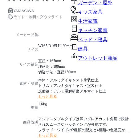
ガーデン・屋外
YAMAGIWA
キッズ家具
ライト・照明
ダウンライト
生活家電
キッチン家電
メーカー品番
-
ベッド・寝具
W165 D165 H190mm
建具
サイズ
アウトレット商品
直径：165mm
サイズ補足
埋込高：190mm
切込寸法：直径150mm
本体：アルミダイキャスト塗装仕上
素材・材質
トリム：アルミダイキャスト塗装仕上
反射鏡：アルミ電解研磨アルマイト仕上
もっと見る
1.6kg
重量
アジャスタブルタイプは深いグレアカット角度で設計
商品説明
されスムーズなセッティングが可能です。
フラッド・ワイドの2種類の配光と4種類の色温度が選
もっと見る
択できます。