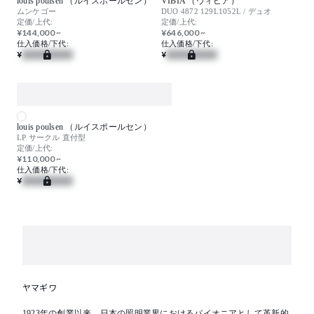
louis poulsen （ルイスポールセン）
VIBIA （ヴィビア）
ムンケゴー
DUO 4872 129L1052L / デュオ
定価/上代:
定価/上代:
¥144,000 ~
¥646,000 ~
仕入価格/下代:
仕入価格/下代:
¥
¥
louis poulsen （ルイスポールセン）
LP サークル 直付型
定価/上代:
¥110,000 ~
仕入価格/下代:
¥
ヤマギワ
1923年の創業以来、日本の照明業界におけるパイオニアとして革新的