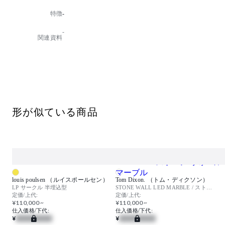
電源別タイプでGTL(グレイスライティングテクノロジ
特徴
-
ー)電源とPWM信号制御調光方式電源からお選びいた
だけます。
-
関連資料
色温度：3500K
光源タイプ：LED 35W 高演色 温白色タイプ
消費電力：44W(Z6201+Z6202使用時)
器具光束：3128lm
インバーター：Z6201+Z6202 PWM/DALI/DMX-512A
調光 調光範囲：0.1-100%
Z6191 PWM調光 調光範囲：5-100%
形が似ている商品
取付方法：埋込型
取付条件：照射面近接限度100mm
【特記事項】※アジャスタブル
ワイド配光
Ra90
電源別
※LEDの光色・明るさには若干の個体差があります
【備考】電源別
louis poulsen （ルイスポールセン）
Tom Dixon. （トム・ディクソン）
LP サークル 半埋込型
STONE WALL LED MARBLE / ストーン ウォール マーブル
定価/上代:
定価/上代:
¥110,000 ~
¥110,000 ~
仕入価格/下代:
仕入価格/下代:
¥
¥