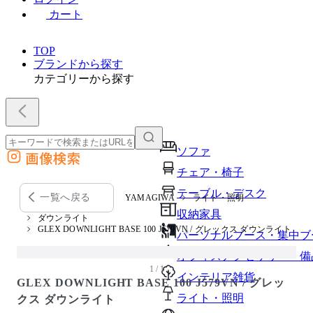
カート
TOP
ブランドから探す
カテゴリーから探す
ソファ
画像検索
外部サイトの商品をカートに追加
チェア・椅子
他のサイトで見つけた商品ページのURLを貼り付けて、カートに追加できます
テーブル・デスク
一覧へ戻る
YAMAGIWA
ライト・照明
収納家具
ダウンライト
GLEX DOWNLIGHT BASE 100 J579VN / グレックス ダウンライト
パーソナルブース・集中ブ
オフィスアクセサリー・備
1 / 1
インテリア雑貨
GLEX DOWNLIGHT BASE 100 J579VN / グレッ
ライト・照明
クス ダウンライト