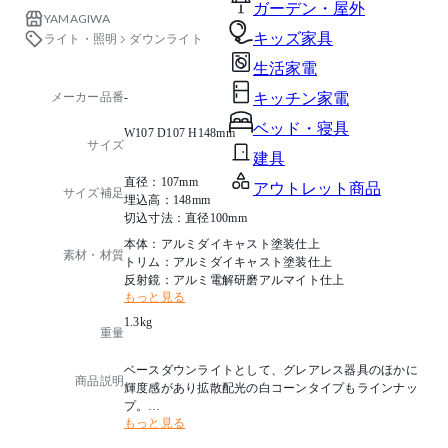
ガーデン・屋外
YAMAGIWA
キッズ家具
ライト・照明
ダウンライト
生活家電
メーカー品番
-
キッチン家電
ベッド・寝具
W107 D107 H148mm
サイズ
建具
直径：107mm
アウトレット商品
サイズ補足
埋込高：148mm
切込寸法：直径100mm
本体：アルミダイキャスト塗装仕上
素材・材質
トリム：アルミダイキャスト塗装仕上
反射鏡：アルミ電解研磨アルマイト仕上
もっと見る
1.3kg
重量
ベースダウンライトとして、グレアレス器具のほかに
商品説明
輝度感があり拡散配光の白コーンタイプもラインナッ
プ。
もっと見る
やわらかい広がりの光は、幅広い空間用途にお使いい
ただけます。