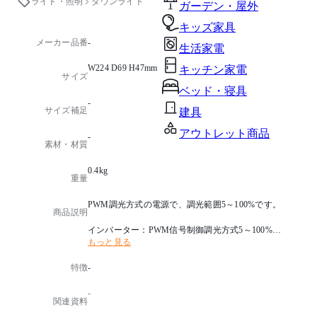
ライト・照明
ダウンライト
ガーデン・屋外
キッズ家具
メーカー品番
-
生活家電
W224 D69 H47mm
キッチン家電
サイズ
ベッド・寝具
-
サイズ補足
建具
アウトレット商品
-
素材・材質
0.4kg
重量
PWM調光方式の電源で、調光範囲5～100%です。
商品説明
インバーター：PWM信号制御調光方式5～100%
もっと見る
【特記事項】
特徴
-
※(100/200V)
高効率/高演色/高彩度
-
推奨調光器：LUTRON GRAFIK-Eye 3000シリーズ
関連資料
PWMインターフェイスと組合わせてご使用ください