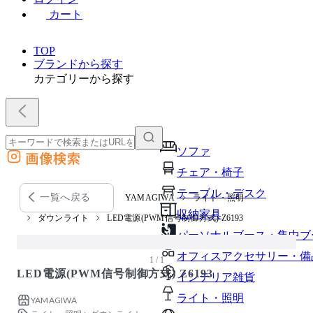
カート
TOP
ブランドから探す
カテゴリーから探す
ソファ
画像検索
外部サイトの商品をカートに追加
チェア・椅子
他のサイトで見つけた商品ページのURLを貼り付けて、カートに追加できます
テーブル・デスク
一覧へ戻る
YAMAGIWA
ライト・照明
収納家具
ダウンライト
LED電源(PWM信号制御方式) Z6193
パーソナルブース・集中ブ
オフィスアクセサリー・備
1 / 1
LED電源(PWM信号制御方式) Z6193
インテリア雑貨
ライト・照明
YAMAGIWA