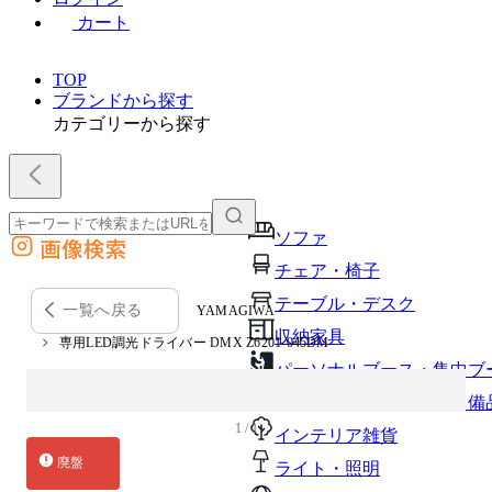
カート
TOP
ブランドから探す
カテゴリーから探す
ソファ
画像検索
外部サイトの商品をカートに追加
チェア・椅子
他のサイトで見つけた商品ページのURLを貼り付けて、カートに追加できます
テーブル・デスク
一覧へ戻る
YAMAGIWA
収納家具
専用LED調光ドライバー DMX Z6201-045DM
パーソナルブース・集中ブ
オフィスアクセサリー・備
1 / 1
インテリア雑貨
廃盤
ライト・照明