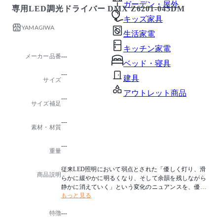
ガーデン・屋外
専用LED調光ドライバー DMX Z6201-045DM
キッズ家具
YAMAGIWA
生活家電
キッチン家電
メーカー品番
---
ベッド・寝具
---
建具
サイズ
アウトレット商品
---
サイズ補足
---
素材・材質
---
重量
従来LED照明において弱点とされた「優しく灯り、滑
商品説明
らかに緩やかに明るくなり、そして余韻を残しながら
静かに消えていく」という変化のニュアンスを、優美
もっと見る
に繊細に実現します。
新開発の独自技術「GRACE Lighting Technology*」を
特徴
---
搭載。