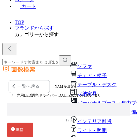
カート
TOP
ブランドから探す
カテゴリーから探す
ソファ
画像検索
外部サイトの商品をカートに追加
チェア・椅子
他のサイトで見つけた商品ページのURLを貼り付けて、カートに追加できます
テーブル・デスク
一覧へ戻る
YAMAGIWA
収納家具
専用LED調光ドライバー DALI Z6201-070DA / ダリ
パーソナルブース・集中ブ
オフィスアクセサリー・備
1 / 1
インテリア雑貨
廃盤
ライト・照明