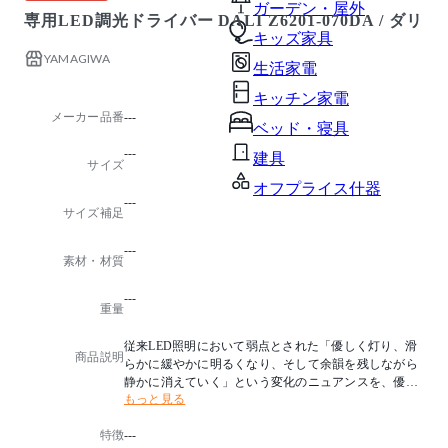
ガーデン・屋外
専用LED調光ドライバー DALI Z6201-070DA / ダリ
キッズ家具
YAMAGIWA
生活家電
キッチン家電
メーカー品番
---
ベッド・寝具
---
建具
サイズ
オフプライス什器
---
サイズ補足
---
素材・材質
---
重量
従来LED照明において弱点とされた「優しく灯り、滑
商品説明
らかに緩やかに明るくなり、そして余韻を残しながら
静かに消えていく」という変化のニュアンスを、優美
もっと見る
に繊細に実現します。
新開発の独自技術「GRACE Lighting Technology*」を
特徴
---
搭載。