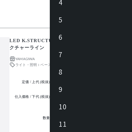
4
5
6
LED K.STRUCTURE-LINE 3000K 1198 L001BJ / 
クチャーライン
7
YAMAGIWA
ライト・照明
ベースライト
8
定価 / 上代 (税抜)
都度見積
9
仕入価格 / 下代 (税抜)
¥
10
1
数量
11