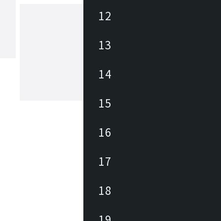
12
ヤマギワ
13
1923年の創業以来、日本の照明業界に
パイオニアとして革新的な照明器具・
14
追求してきました。「The Art of Light
もと、美しい暮らしと社会の実現に向
が生み出す美しい情緒的価値を社会に
もっと見る
15
続けています。
16
17
18
19