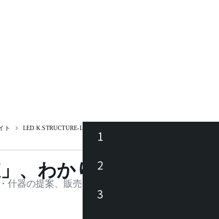
イト
LED K.STRUCTURE-LINE 3000K 1198 L001BJ / K ストラクチャーライン
1
ース
2
値」、わかります。
品
・什器の提案、販売を行う法人様および個人事業主
3