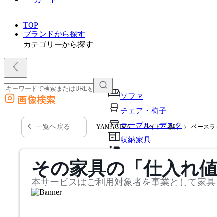
TOP
ブランドから探す
カテゴリーから探す
ソファ
画像検索
外部サイトの商品をカートに追加
チェア・椅子
他のサイトで見つけた商品ページのURLを貼り付けて、カートに追加できます
テーブル・デスク
一覧へ戻る
YAMAGIWA
ライト・照明
ベースラ
収納家具
パーソナルブース・集中ブ
その家具の「仕入れ
オフィスアクセサリー・備
本サービスはご利用対象者を事業として家具
インテリア雑貨
ライト・照明
ガーデン・屋外