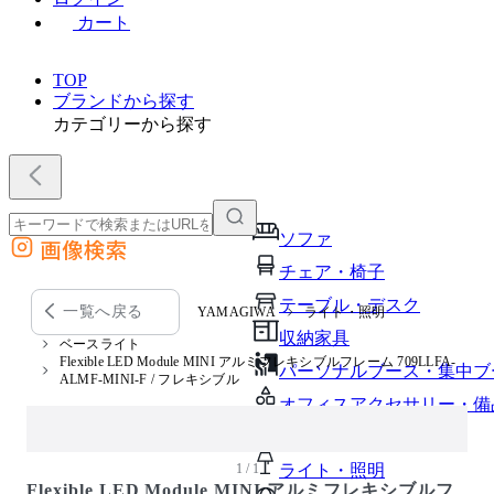
カート
TOP
ブランドから探す
カテゴリーから探す
ソファ
画像検索
外部サイトの商品をカートに追加
チェア・椅子
他のサイトで見つけた商品ページのURLを貼り付けて、カートに追加できます
テーブル・デスク
一覧へ戻る
YAMAGIWA
ライト・照明
収納家具
ベースライト
Flexible LED Module MINI アルミフレキシブルフレーム 709LLFA-
パーソナルブース・集中ブ
ALMF-MINI-F / フレキシブル
オフィスアクセサリー・備
インテリア雑貨
1 / 1
ライト・照明
Flexible LED Module MINI アルミフレキシブルフ