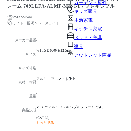
ガーデン・屋外
レーム 709LLFA-ALMF-MINI-F / フレキシブル
キッズ家具
YAMAGIWA
生活家電
ライト・照明
ベースライト
キッチン家電
ベッド・寝具
メーカー品番
-
建具
W11.5 D1000 H12.5mm
サイズ
アウトレット商品
-
サイズ補足
アルミ、アルマイト仕上
素材・材質
-
重量
MINIのアルミフレキシブルフレームです。
商品説明
(受注品)
もっと見る