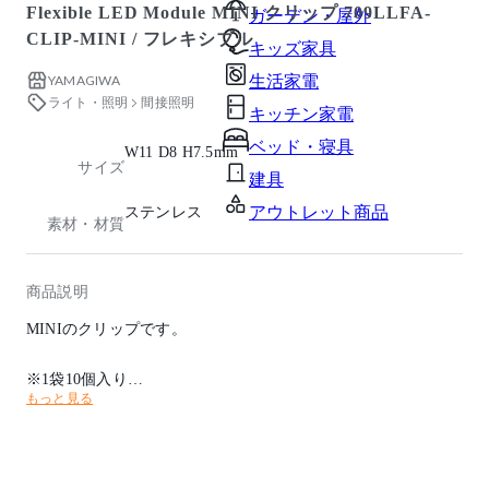
Flexible LED Module MINI クリップ 709LLFA-
ガーデン・屋外
CLIP-MINI / フレキシブル
キッズ家具
YAMAGIWA
生活家電
ライト・照明
間接照明
キッチン家電
ベッド・寝具
W11 D8 H7.5mm
サイズ
建具
アウトレット商品
ステンレス
素材・材質
商品説明
MINIのクリップです。
※1袋10個入り
もっと見る
※受注品