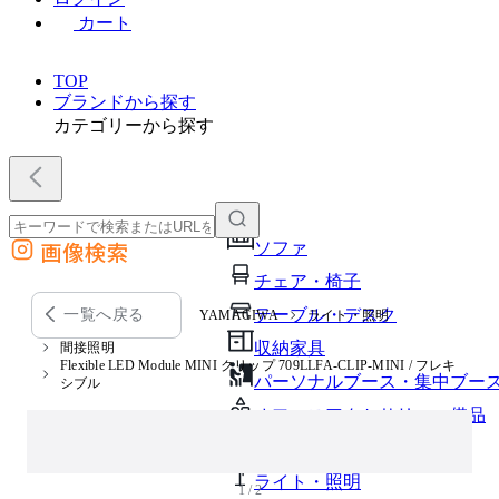
カート
TOP
ブランドから探す
カテゴリーから探す
画像検索
ソファ
外部サイトの商品をカートに追加
チェア・椅子
他のサイトで見つけた商品ページのURLを貼り付けて、カートに追加できます
テーブル・デスク
一覧へ戻る
YAMAGIWA
ライト・照明
収納家具
間接照明
Flexible LED Module MINI クリップ 709LLFA-CLIP-MINI / フレキ
パーソナルブース・集中ブー
シブル
オフィスアクセサリー・備品
インテリア雑貨
ライト・照明
1 / 2